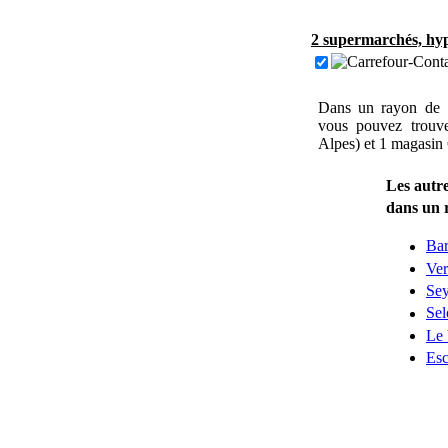
2 supermarchés, hyp
Dans un rayon de 
vous pouvez trouv
Alpes) et 1 magasin
Les autre
dans un 
Bar
Ver
Se
Sel
Le 
Esc