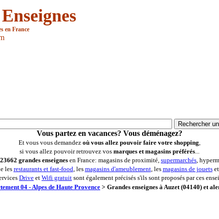
 Enseignes
es en France
om
Vous partez en vacances? Vous déménagez?
Et vous vous demandez
où vous allez pouvoir faire votre shopping
,
si vous allez pouvoir retrouvez vos
marques et magasins préférés
...
23662 grandes enseignes
en France: magasins de proximité,
supermarchés
, hyperm
ue les
restaurants et fast-food
, les
magasins d'ameublement
, les
magasins de jouets
et
ervices
Drive
et
Wifi gratuit
sont également précisés s'ils sont proposés par ces ense
tement 04 - Alpes de Haute Provence
>
Grandes enseignes à Auzet (04140) et ale