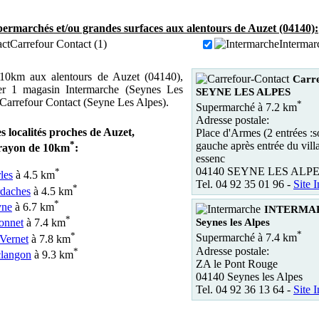
ermarchés et/ou grandes surfaces aux alentours de Auzet (04140):
Carrefour Contact (1)
Intermar
10km aux alentours de Auzet (04140),
Carre
er 1 magasin Intermarche (Seynes Les
SEYNE LES ALPES
 Carrefour Contact (Seyne Les Alpes).
*
Supermarché à 7.2 km
Adresse postale:
s localités proches de Auzet,
Place d'Armes (2 entrées :so
*
gauche après entrée du vil
rayon de 10km
:
essenc
04140 SEYNE LES ALP
*
les
à 4.5 km
Tel. 04 92 35 01 96 -
Site I
*
daches
à 4.5 km
*
yne
à 6.7 km
INTERMA
*
Seynes les Alpes
onnet
à 7.4 km
*
*
Supermarché à 7.4 km
Vernet
à 7.8 km
Adresse postale:
*
langon
à 9.3 km
ZA le Pont Rouge
04140 Seynes les Alpes
Tel. 04 92 36 13 64 -
Site I