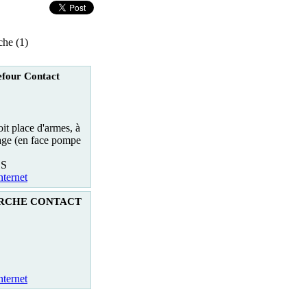
che (1)
four Contact
it place d'armes, à
lage (en face pompe
ES
nternet
RCHE CONTACT
nternet