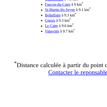
*
Faucon-du-Caire
à 9 km
*
St-Martin-lès-Seyne
à 9.1 km
*
Bellaffaire
à 9.3 km
*
Gigors
à 9.3 km
*
Le Caire
à 9.6 km
*
Valavoire
à 9.7 km
*
Distance calculée à partir du point c
Contacter le reponsable