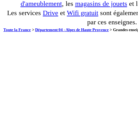
d'ameublement
, les
magasins de jouets
et 
Les services
Drive
et
Wifi gratuit
sont également
par ces enseignes.
Toute la France
>
Département 04 - Alpes de Haute Provence
>
Grandes ensei