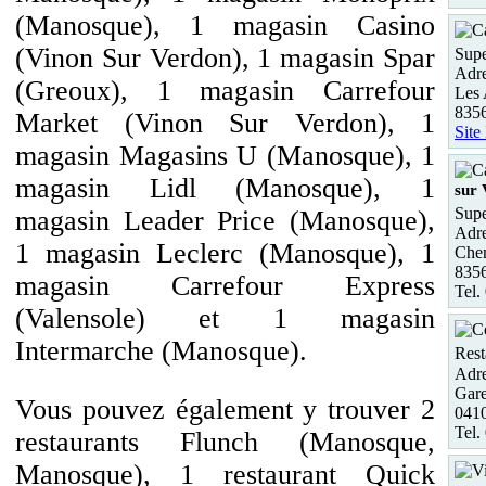
(Manosque), 1 magasin Casino
(Vinon Sur Verdon), 1 magasin Spar
Supe
Adre
(Greoux), 1 magasin Carrefour
Les 
835
Market (Vinon Sur Verdon), 1
Site
magasin Magasins U (Manosque), 1
magasin Lidl (Manosque), 1
sur
Supe
magasin Leader Price (Manosque),
Adre
1 magasin Leclerc (Manosque), 1
Chem
8356
magasin Carrefour Express
Tel.
(Valensole) et 1 magasin
Intermarche (Manosque).
Rest
Adre
Gare
Vous pouvez également y trouver 2
04
Tel.
restaurants Flunch (Manosque,
Manosque), 1 restaurant Quick