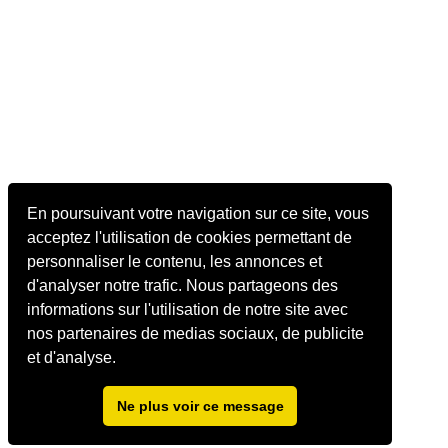
En poursuivant votre navigation sur ce site, vous
acceptez l'utilisation de cookies permettant de
personnaliser le contenu, les annonces et
d'analyser notre trafic. Nous partageons des
informations sur l'utilisation de notre site avec
nos partenaires de medias sociaux, de publicite
et d'analyse.
Ne plus voir ce message