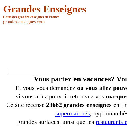
Grandes Enseignes
Carte des grandes enseignes en France
grandes-enseignes.com
Vous partez en vacances? V
Et vous vous demandez
où vous allez pouv
si vous allez pouvoir retrouvez vos
marques
Ce site recense
23662 grandes enseignes
en Fr
supermarchés
, hypermarchés
grandes surfaces, ainsi que les
restaurants e