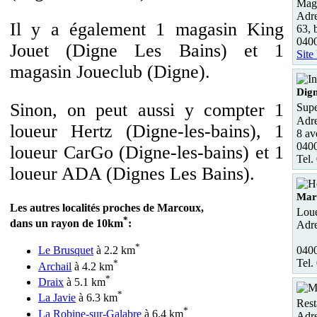
Maga
Adre
Il y a également 1 magasin King
63, 
040
Jouet (Digne Les Bains) et 1
Site
magasin Joueclub (Digne).
Dign
Sinon, on peut aussi y compter 1
Supe
Adre
loueur Hertz (Digne-les-bains), 1
8 av
0400
loueur CarGo (Digne-les-bains) et 1
Tel.
loueur ADA (Dignes Les Bains).
Mars
Les autres localités proches de Marcoux,
Loue
*
dans un rayon de 10km
:
Adre
*
0400
Le Brusquet
à 2.2 km
Tel.
*
Archail
à 4.2 km
*
Draix
à 5.1 km
*
La Javie
à 6.3 km
Rest
*
La Robine-sur-Galabre
à 6.4 km
Adre