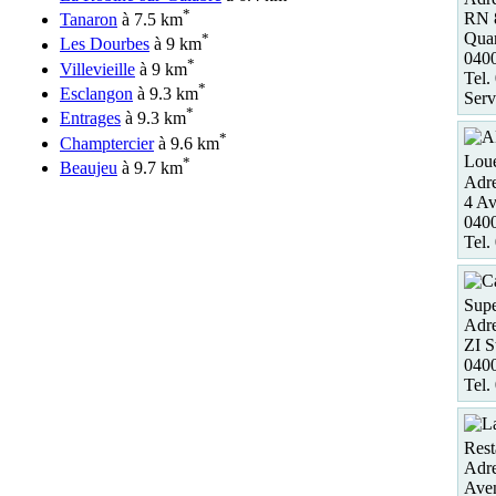
*
RN 
Tanaron
à 7.5 km
Quar
*
Les Dourbes
à 9 km
040
*
Villevieille
à 9 km
Tel.
*
Esclangon
à 9.3 km
Serv
*
Entrages
à 9.3 km
*
Champtercier
à 9.6 km
Loue
*
Beaujeu
à 9.7 km
Adre
4 Av
040
Tel.
Supe
Adre
ZI S
040
Tel.
Rest
Adre
Aven