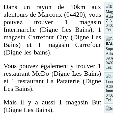
Dans un rayon de 10km aux
Maga
alentours de Marcoux (04420), vous
Adre
pouvez trouver 1 magasin
Z.A.
0400
Intermarche (Digne Les Bains), 1
Tel.
magasin Carrefour City (Digne Les
Bains) et 1 magasin Carrefour
BAI
Supe
(Digne-les-bains).
Adre
39 A
040
Vous pouvez également y trouver 1
Tel.
restaurant McDo (Digne Les Bains)
et 1 restaurant La Pataterie (Digne
Loue
Adre
Les Bains).
Imme
0400
Tel.
Mais il y a aussi 1 magasin But
(Digne Les Bains).