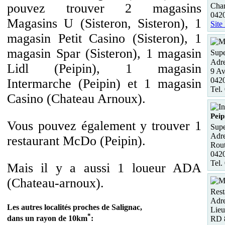
pouvez trouver 2 magasins
Cha
0420
Magasins U (Sisteron, Sisteron), 1
Site
magasin Petit Casino (Sisteron), 1
magasin Spar (Sisteron), 1 magasin
Supe
Adre
Lidl (Peipin), 1 magasin
9 Av
0420
Intermarche (Peipin) et 1 magasin
Tel.
Casino (Chateau Arnoux).
Peip
Vous pouvez également y trouver 1
Supe
Adre
restaurant McDo (Peipin).
Rout
0420
Tel.
Mais il y a aussi 1 loueur ADA
(Chateau-arnoux).
Rest
Adre
Les autres localités proches de Salignac,
Lieu
*
dans un rayon de 10km
:
RD 