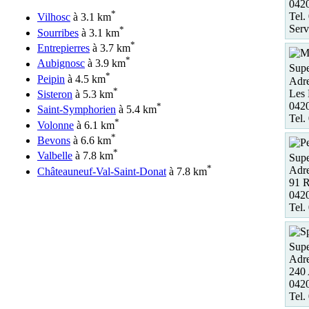
042
*
Tel.
Vilhosc
à 3.1 km
Serv
*
Sourribes
à 3.1 km
*
Entrepierres
à 3.7 km
*
Aubignosc
à 3.9 km
Supe
*
Peipin
à 4.5 km
Adre
*
Les 
Sisteron
à 5.3 km
0420
*
Saint-Symphorien
à 5.4 km
Tel.
*
Volonne
à 6.1 km
*
Bevons
à 6.6 km
*
Valbelle
à 7.8 km
Supe
*
Adre
Châteauneuf-Val-Saint-Donat
à 7.8 km
91 R
0420
Tel.
Supe
Adre
240 
0420
Tel.