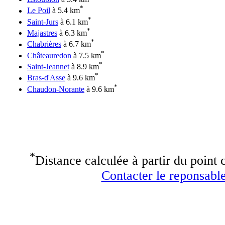
*
Le Poil
à 5.4 km
*
Saint-Jurs
à 6.1 km
*
Majastres
à 6.3 km
*
Chabrières
à 6.7 km
*
Châteauredon
à 7.5 km
*
Saint-Jeannet
à 8.9 km
*
Bras-d'Asse
à 9.6 km
*
Chaudon-Norante
à 9.6 km
*
Distance calculée à partir du point c
Contacter le reponsable