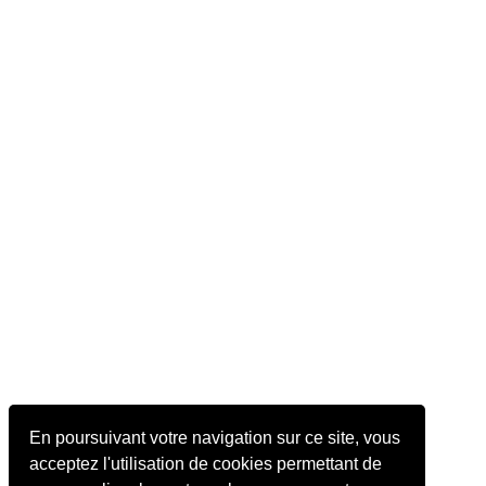
En poursuivant votre navigation sur ce site, vous
acceptez l'utilisation de cookies permettant de