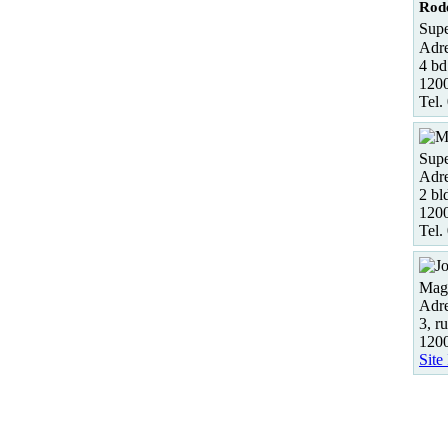
Rod
Supe
Adre
4 bd
120
Tel.
Supe
Adre
2 bl
120
Tel.
Maga
Adre
3, r
120
Site