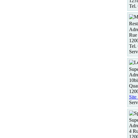
125
Tel.
Rest
Adre
Rue 
120
Tel.
Serv
Supe
Adre
10bi
Quar
120
Site
Serv
Supe
Adre
4 Ru
120