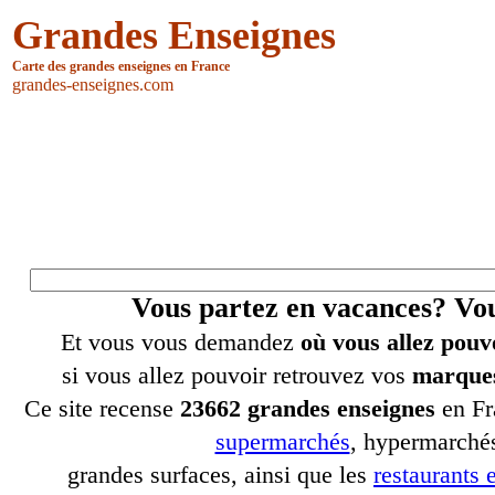
Grandes Enseignes
Carte des grandes enseignes en France
grandes-enseignes.com
Vous partez en vacances? V
Et vous vous demandez
où vous allez pouv
si vous allez pouvoir retrouvez vos
marques
Ce site recense
23662 grandes enseignes
en Fr
supermarchés
, hypermarchés
grandes surfaces, ainsi que les
restaurants e