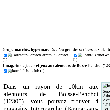
6 supermarchés, hypermarchés et/ou grandes surfaces aux alento
Carrefour Contact
Gea
(1)
(1)
1 magasin de jouets et jeux aux alentours de Boisse-Penchot (123
Joueclub (1)
Dans un rayon de 10km aux
Supe
alentours de Boisse-Penchot
Adre
(12300), vous pouvez trouver 4
Ave
1211
magasins Intermarche (Bagnac-sur-
Tel.