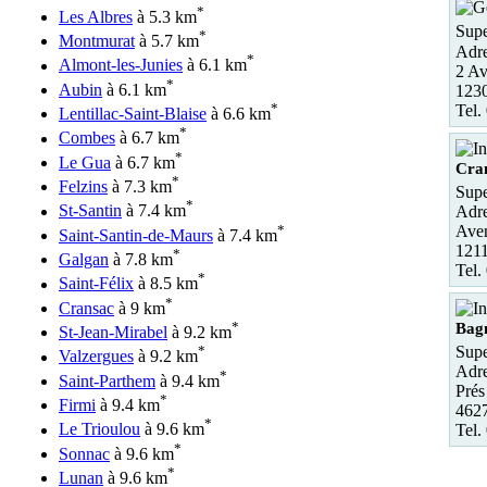
*
Les Albres
à 5.3 km
Supe
*
Montmurat
à 5.7 km
Adre
*
Almont-les-Junies
à 6.1 km
2 Av
*
Aubin
à 6.1 km
1230
*
Tel.
Lentillac-Saint-Blaise
à 6.6 km
*
Combes
à 6.7 km
*
Le Gua
à 6.7 km
Cra
*
Felzins
à 7.3 km
Supe
*
St-Santin
à 7.4 km
Adre
*
Aven
Saint-Santin-de-Maurs
à 7.4 km
1211
*
Galgan
à 7.8 km
Tel.
*
Saint-Félix
à 8.5 km
*
Cransac
à 9 km
*
Bagn
St-Jean-Mirabel
à 9.2 km
*
Supe
Valzergues
à 9.2 km
Adre
*
Saint-Parthem
à 9.4 km
Prés
*
Firmi
à 9.4 km
4627
*
Le Trioulou
à 9.6 km
Tel.
*
Sonnac
à 9.6 km
*
Lunan
à 9.6 km