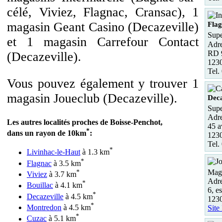
célé, Viviez, Flagnac, Cransac), 1
magasin Geant Casino (Decazeville)
Fla
Supe
et 1 magasin Carrefour Contact
Adre
RD 9
(Decazeville).
1230
Tel.
Vous pouvez également y trouver 1
magasin Joueclub (Decazeville).
Deca
Supe
Adre
Les autres localités proches de Boisse-Penchot,
45 a
*
dans un rayon de 10km
:
1230
Tel.
*
Livinhac-le-Haut
à 1.3 km
*
Flagnac
à 3.5 km
*
Maga
Viviez
à 3.7 km
Adre
*
Bouillac
à 4.1 km
6, e
*
Decazeville
à 4.5 km
123
*
Montredon
à 4.5 km
Site
*
Cuzac
à 5.1 km