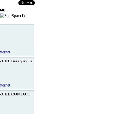
60):
Spar (1)
e
nternet
HE Baraqueville
nternet
RCHE CONTACT