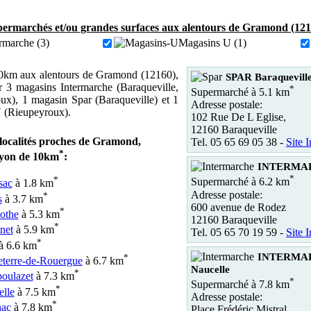
ermarchés et/ou grandes surfaces aux alentours de Gramond (121
rmarche (3)
Magasins U (1)
0km aux alentours de Gramond (12160),
SPAR Baraquevill
 3 magasins Intermarche (Baraqueville,
*
Supermarché à 5.1 km
ux), 1 magasin Spar (Baraqueville) et 1
Adresse postale:
 (Rieupeyroux).
102 Rue De L Eglise,
12160 Baraqueville
 localités proches de Gramond,
Tel. 05 65 69 05 38 -
Site I
*
ayon de 10km
:
INTERMARC
*
*
Supermarché à 6.2 km
sac
à 1.8 km
Adresse postale:
*
s
à 3.7 km
600 avenue de Rodez
*
othe
à 5.3 km
12160 Baraqueville
*
net
à 5.9 km
Tel. 05 65 70 19 59 -
Site I
*
à 6.6 km
INTERMA
*
terre-de-Rouergue
à 6.7 km
Naucelle
*
oulazet
à 7.3 km
*
Supermarché à 7.8 km
*
lle
à 7.5 km
Adresse postale:
*
ac
à 7.8 km
Place Frédéric Mistral