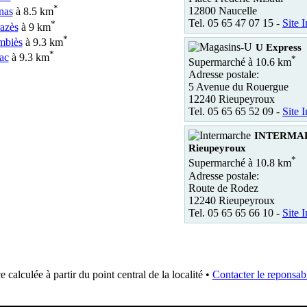
*
12800 Naucelle
nas
à 8.5 km
Tel. 05 65 47 07 15 -
Site I
*
azès
à 9 km
*
mbiès
à 9.3 km
U Express
*
ac
à 9.3 km
*
Supermarché à 10.6 km
Adresse postale:
5 Avenue du Rouergue
12240 Rieupeyroux
Tel. 05 65 65 52 09 -
Site I
INTERMA
Rieupeyroux
*
Supermarché à 10.8 km
Adresse postale:
Route de Rodez
12240 Rieupeyroux
Tel. 05 65 65 66 10 -
Site I
e calculée à partir du point central de la localité •
Contacter le reponsabl