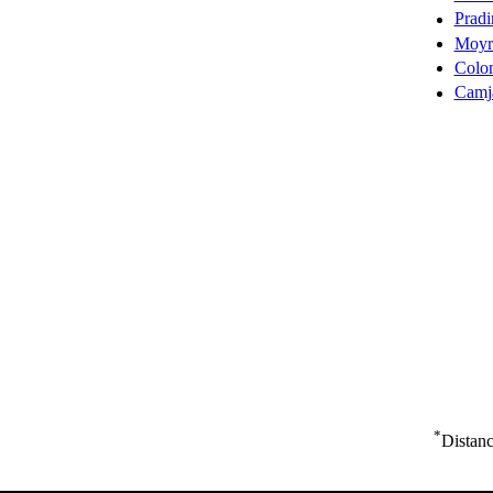
Pradi
Moyr
Colo
Camj
*
Distanc