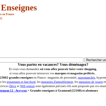
 Enseignes
es en France
om
Vous partez en vacances? Vous déménagez?
Et vous vous demandez
où vous allez pouvoir faire votre shopping
,
si vous allez pouvoir retrouvez vos
marques et magasins préférés
...
23662 grandes enseignes
en France: magasins de proximité,
supermarchés
, hyperm
ue les
restaurants et fast-food
, les
magasins d'ameublement
, les
magasins de jouets
et
ervices
Drive
et
Wifi gratuit
sont également précisés s'ils sont proposés par ces ense
tement 12 - Aveyron
>
Grandes enseignes à Gramond (12160) et alentours