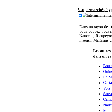
5 supermarchés, hyp
Inte
Dans un rayon de 1
vous pouvez trouver
Naucelle, Rieupeyro
magasin Magasins U
Les autres
dans un r
Bous
Quin
La M
Casta
Vors
Sauve
Camb
Nauce
Manh