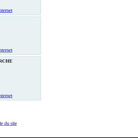
nternet
nternet
RCHE
nternet
e du site