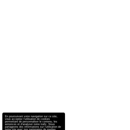
En poursuivant votre navigation sur ce site,
vous acceptez l'utilisation de cookies
permettant de personnaliser le contenu, les
annonces et d'analyser notre trafic. Nous
partageons des informations sur l'utilisation de
notre site avec nos partenaires de medias