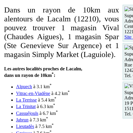
Dans un rayon de 10km aux
Supe
alentours de Lacalm (12210), vous
Adre
pouvez trouver 1 magasin Vival
Cent
122
(Chaudes Aigues), 1 magasin Spar
Site
(Ste Genevieve Sur Argence) et 1
magasin Simply Market (Laguiole).
Supe
Adre
Rue 
Les autres localités proches de Lacalm,
1242
*
dans un rayon de 10km
:
Tel.
*
Alpuech
à 3.1 km
*
Supe
Vitrac-en-Viadène
à 4.2 km
Adre
*
La Terrisse
à 5.4 km
19 P
*
La Trinitat
à 6.3 km
151
*
Cassuéjouls
à 6.7 km
Tel.
*
Jabrun
à 7.3 km
*
Lieutadès
à 7.5 km
*