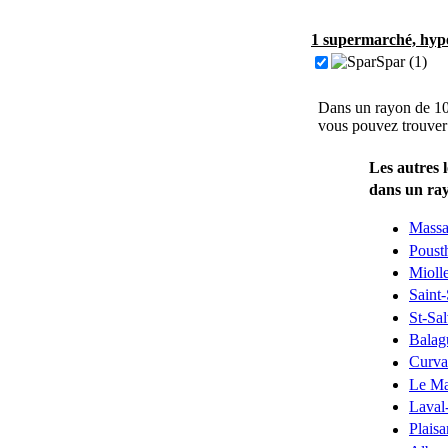
1 supermarché, hype
Spar (1)
Dans un rayon de 10
vous pouvez trouver
Les autres 
dans un ra
Massa
Pous
Mioll
Saint
St-Sa
Balag
Curva
Le Ma
Laval
Plais