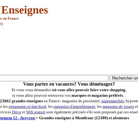
 Enseignes
es en France
om
Vous partez en vacances? Vous déménagez?
Et vous vous demandez
où vous allez pouvoir faire votre shopping
,
si vous allez pouvoir retrouvez vos
marques et magasins préférés
...
23662 grandes enseignes
en France: magasins de proximité,
supermarchés
, hyperm
ue les
restaurants et fast-food
, les
magasins d'ameublement
, les
magasins de jouets
et
ervices
Drive
et
Wifi gratuit
sont également précisés s'ils sont proposés par ces ense
tement 12 - Aveyron
>
Grandes enseignes à Montfranc (12380) et alentours