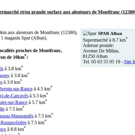
rmarché et/ou grande surface aux alentours de Montfranc (12380
km aux alentours de Montfranc (12380),
SPAR Alban
 1 magasin Spar (Alban).
*
Supermarché à 8.7 km
Adresse postale:
localités proches de Montfranc,
Avenue De Millau,
*
81250 Alban
yon de 10km
:
Tel. 05 63 55 95 19 -
Site I
*
ls
à 3.8 km
*
thomy
à 3.8 km
*
es
à 3.9 km
*
-Sernin-sur-Rance
à 4.5 km
*
lvi-de-Carcavès
à 5.3 km
*
uier-sur-Rance
à 5.7 km
*
lle
à 7.5 km
*
snau-Massuguiès
à 7.5 km
*
-Roquecézière
à 7.5 km
*
ance
à 8.8 km
*