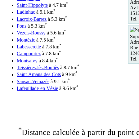
Adre
*
Saint-Hippolyte
à 4.7 km
Av 
*
Ladinhac
à 5.1 km
151
*
Tel.
Lacroix-Barrez
à 5.3 km
*
Pons
à 5.3 km
*
Vezels-Roussy
à 5.6 km
Supe
*
Montézic
à 7.5 km
Adre
*
Labesserette
à 7.8 km
Rue 
*
124
Campouriez
à 7.8 km
Tel.
*
Montsalvy
à 8.4 km
*
Teissières-lès-Bouliès
à 8.7 km
*
Saint-Amans-des-Cots
à 9 km
*
Sansac-Veinazés
à 9.1 km
*
Lafeuillade-en-Vézie
à 9.6 km
*
Distance calculée à partir du point c