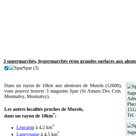
3 supermarchés, hypermarchés et/ou grandes surfaces aux alent
Spar (3)
Dans un rayon de 10km aux alentours de Murols (12600),
vous pouvez trouver 3 magasins Spar (St Amans Des Cots,
Supe
Montsalvy, Montsalvy).
Adre
Plac
Les autres localités proches de Murols,
151
*
Tel.
dans un rayon de 10km
:
*
Leucamp
à 4.2 km
Supe
*
Lapeyrugue
à 4.5 km