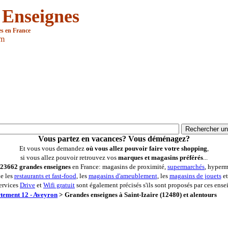
 Enseignes
es en France
om
Vous partez en vacances? Vous déménagez?
Et vous vous demandez
où vous allez pouvoir faire votre shopping
,
si vous allez pouvoir retrouvez vos
marques et magasins préférés
...
23662 grandes enseignes
en France: magasins de proximité,
supermarchés
, hyperm
ue les
restaurants et fast-food
, les
magasins d'ameublement
, les
magasins de jouets
et
ervices
Drive
et
Wifi gratuit
sont également précisés s'ils sont proposés par ces ense
tement 12 - Aveyron
>
Grandes enseignes à Saint-Izaire (12480) et alentours