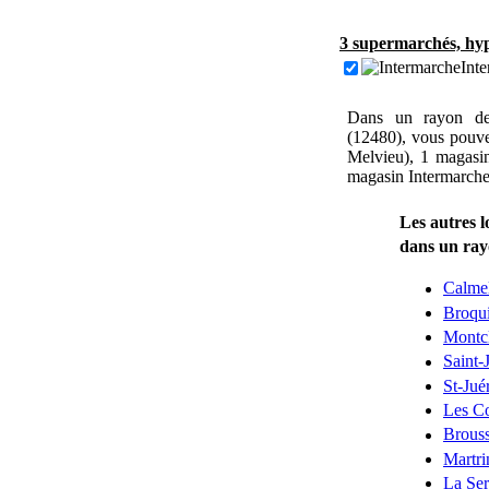
3 supermarchés, hyp
Inte
Dans un rayon de 
(12480), vous pouve
Melvieu), 1 magasin
magasin Intermarche 
Les autres l
dans un ra
Calmel
Broqu
Montc
Saint-
St-Jué
Les C
Brouss
Martri
La Ser