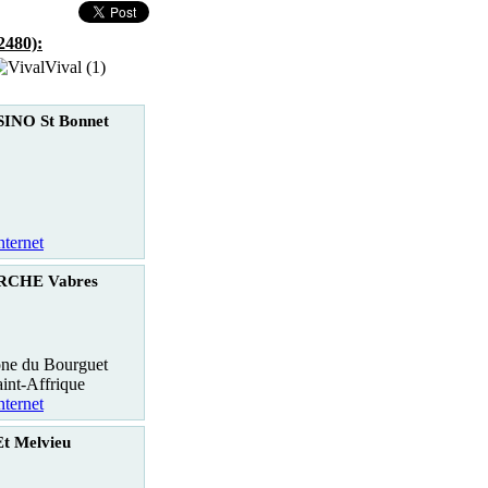
2480):
Vival (1)
INO St Bonnet
nternet
CHE Vabres
one du Bourguet
int-Affrique
nternet
Et Melvieu