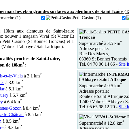
ermarchés et/ou grandes surfaces aux alentours de Saint-Izaire (1
rmarche (1)
Petit Casino (1)
10km aux alentours de Saint-Izaire
PETIT CAS
z trouver 1 magasin Vival (St Victor Et
Troncais
 Petit Casino (St Bonnet Troncais) et 1
*
Supermarché à 3.5 km
(Vabres L'abbaye / Saint-affrique).
Adresse postale:
Rue Des Mazes,
ocalités proches de Saint-Izaire,
03360 St Bonnet Troncais
*
Tel. 04 70 06 14 66 -
Site I
yon de 10km
:
INTERMAR
*
s-et-le-Viala
à 3.1 km
l'Abbaye / Saint-Affrique
*
iès
à 3.9 km
*
Supermarché à 9.5 km
*
lar
à 5.1 km
Adresse postale:
*
Juéry
à 5.7 km
Route de Saint-Affrique Z
*
12400 Vabres l'Abbaye / Sa
ry
à 6.4 km
Tel. 05 65 98 12 70 -
Site I
*
ostes-Gozon
à 8.4 km
*
e-le-Château
à 8.5 km
VIVAL St Victor 
*
n
à 8.5 km
*
Supermarché à 12.8 km
*
re
à 9.3 km
Adresse postale: