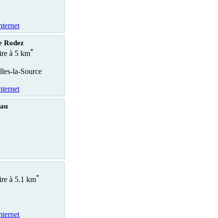
nternet
e Rodez
*
aire à 5 km
lles-la-Source
nternet
eau
*
ire à 5.1 km
nternet