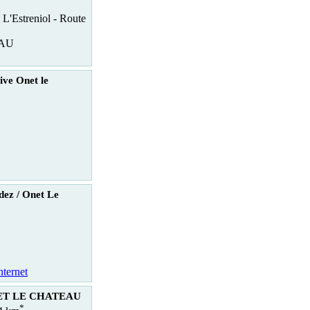
 L'Estreniol - Route
EAU
ive Onet le
ez / Onet Le
nternet
NET LE CHATEAU
*