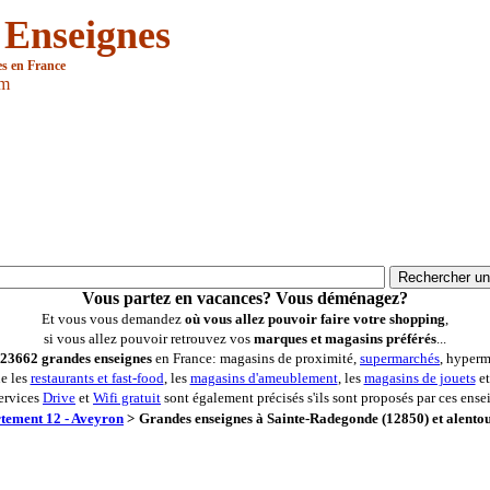
 Enseignes
es en France
om
Vous partez en vacances? Vous déménagez?
Et vous vous demandez
où vous allez pouvoir faire votre shopping
,
si vous allez pouvoir retrouvez vos
marques et magasins préférés
...
23662 grandes enseignes
en France: magasins de proximité,
supermarchés
, hyperm
ue les
restaurants et fast-food
, les
magasins d'ameublement
, les
magasins de jouets
et
ervices
Drive
et
Wifi gratuit
sont également précisés s'ils sont proposés par ces ense
tement 12 - Aveyron
>
Grandes enseignes à Sainte-Radegonde (12850) et alento