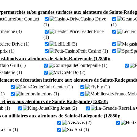
permarchés et/ou grandes surfaces aux alentours de Sainte-Radeg
Carrefour Contact
Casino Drive
(1)
(1)
rmarche (3)
Leader Price
(1)
clerc Drive (1)
Lidl (3)
rix (1)
Petit Casino (1)
Spa
fast-foods aux alentours de Sainte-Radegonde (12850):
falo Grill (1)
Courtepaille (1)
ataterie (1)
McDo (2)
ement et décoration intérieure aux alentours de Sainte-Radegonde
Cuir Center (1)
Fly (1)
(1)
Interiors (1)
Mobi
s et jeux aux alentours de Sainte-Radegonde (12850):
ub (1)
King Jouet (2)
La 
s ou utilitaires aux alentours de Sainte-Radegonde (12850):
Avis (2)
 a Car (1)
Sixt (1)