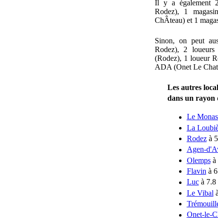
Il y a également 
Rodez), 1 magasi
ChÂteau) et 1 magas
Sinon, on peut au
Rodez), 2 loueurs
(Rodez), 1 loueur R
ADA (Onet Le Chat
Les autres loca
dans un rayon
Le Monas
La Loubiè
Rodez
à 5
Agen-d'A
Olemps
à 
Flavin
à 6
Luc
à 7.8
Le Vibal
à
Trémouill
Onet-le-C