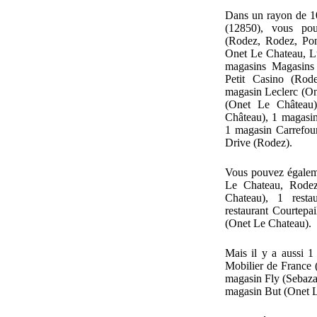
Dans un rayon de 1
(12850), vous pou
(Rodez, Rodez, Pon
Onet Le Chateau, L
magasins Magasins
Petit Casino (Rod
magasin Leclerc (On
(Onet Le Château
Château), 1 magasin
1 magasin Carrefou
Drive (Rodez).
Vous pouvez égalem
Le Chateau, Rodez)
Chateau), 1 rest
restaurant Courtepai
(Onet Le Chateau).
Mais il y a aussi 1
Mobilier de France 
magasin Fly (Sebaza
magasin But (Onet L