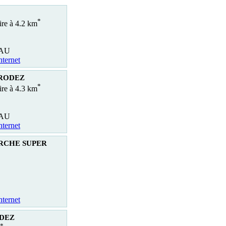
*
ire à 4.2 km
EAU
nternet
 RODEZ
*
ire à 4.3 km
EAU
nternet
RCHE SUPER
nternet
ODEZ
*