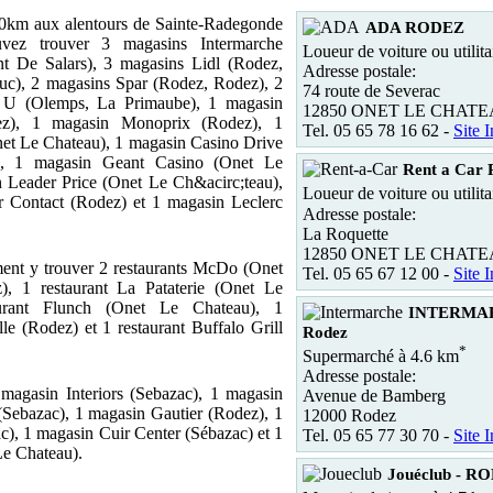
0km aux alentours de Sainte-Radegonde
ADA RODEZ
vez trouver 3 magasins Intermarche
Loueur de voiture ou utilita
t De Salars), 3 magasins Lidl (Rodez,
Adresse postale:
uc), 2 magasins Spar (Rodez, Rodez), 2
74 route de Severac
 U (Olemps, La Primaube), 1 magasin
12850 ONET LE CHAT
ez), 1 magasin Monoprix (Rodez), 1
Tel. 05 65 78 16 62 -
Site I
et Le Chateau), 1 magasin Casino Drive
), 1 magasin Geant Casino (Onet Le
Rent a Car
 Leader Price (Onet Le Ch&acirc;teau),
Loueur de voiture ou utilita
r Contact (Rodez) et 1 magasin Leclerc
Adresse postale:
La Roquette
12850 ONET LE CHAT
ent y trouver 2 restaurants McDo (Onet
Tel. 05 65 67 12 00 -
Site I
, 1 restaurant La Pataterie (Onet Le
aurant Flunch (Onet Le Chateau), 1
INTERMA
lle (Rodez) et 1 restaurant Buffalo Grill
Rodez
*
Supermarché à 4.6 km
Adresse postale:
 magasin Interiors (Sebazac), 1 magasin
Avenue de Bamberg
(Sebazac), 1 magasin Gautier (Rodez), 1
12000 Rodez
c), 1 magasin Cuir Center (Sébazac) et 1
Tel. 05 65 77 30 70 -
Site I
e Chateau).
Jouéclub - R