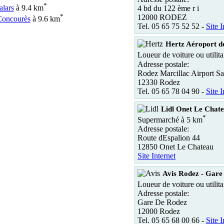
*
alars
à 9.4 km
4 bd du 122 ème r i
*
12000 RODEZ
Concourès
à 9.6 km
Tel. 05 65 75 52 52 -
Site I
Hertz Aéroport d
Loueur de voiture ou utilit
Adresse postale:
Rodez Marcillac Airport Sa
12330 Rodez
Tel. 05 65 78 04 90 -
Site I
Lidl Onet Le Chat
*
Supermarché à 5 km
Adresse postale:
Route dEspalion 44
12850 Onet Le Chateau
Site Internet
Avis Rodez - Gare
Loueur de voiture ou utilita
Adresse postale:
Gare De Rodez
12000 Rodez
Tel. 05 65 68 00 66 -
Site I