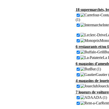
18 supermarchés, hy
(1)
Inte
Le
Monop
6 restaurants et/ou 
Buf
La P
6 magasins d'ameubl
But (1)
Gautier 
4 magasins de jouet
Jouecl
7 loueurs de voiture
ADA (1)
Rent