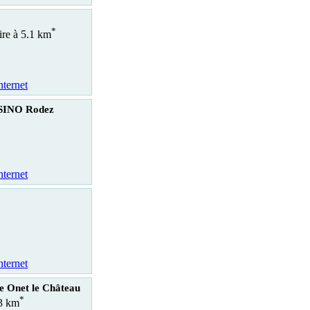
*
ire à 5.1 km
nternet
SINO Rodez
nternet
nternet
e Onet le Château
*
.3 km