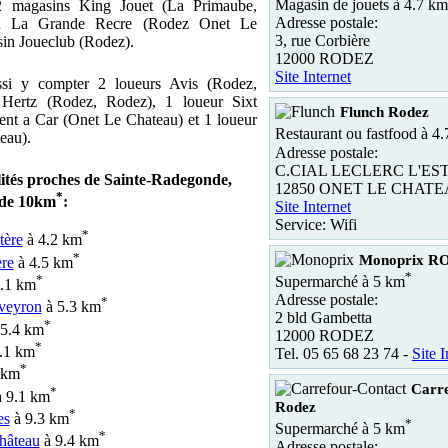
Magasin de jouets à 4.7 km
2 magasins King Jouet (La Primaube,
Adresse postale:
n La Grande Recre (Rodez Onet Le
3, rue Corbière
in Joueclub (Rodez).
12000 RODEZ
Site Internet
ssi y compter 2 loueurs Avis (Rodez,
 Hertz (Rodez, Rodez), 1 loueur Sixt
Flunch Rodez
ent a Car (Onet Le Chateau) et 1 loueur
Restaurant ou fastfood à 4
eau).
Adresse postale:
C.CIAL LECLERC L'ES
lités proches de Sainte-Radegonde,
12850 ONET LE CHAT
*
 de 10km
:
Site Internet
Service: Wifi
*
tère
à 4.2 km
*
Monoprix R
re
à 4.5 km
*
*
Supermarché à 5 km
.1 km
Adresse postale:
*
veyron
à 5.3 km
2 bld Gambetta
*
5.4 km
12000 RODEZ
*
.1 km
Tel. 05 65 68 23 74 -
Site I
*
 km
Carre
*
 9.1 km
Rodez
*
es
à 9.3 km
*
Supermarché à 5 km
*
hâteau
à 9.4 km
Adresse postale: