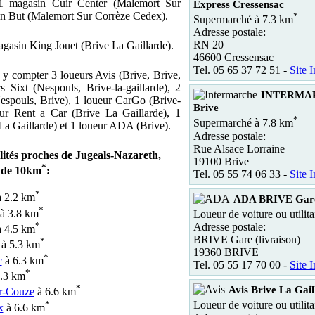
 1 magasin Cuir Center (Malemort Sur
Express Cressensac
in But (Malemort Sur Corrèze Cedex).
*
Supermarché à 7.3 km
Adresse postale:
RN 20
agasin King Jouet (Brive La Gaillarde).
46600 Cressensac
Tel. 05 65 37 72 51 -
Site I
 y compter 3 loueurs Avis (Brive, Brive,
s Sixt (Nespouls, Brive-la-gaillarde), 2
INTERMA
espouls, Brive), 1 loueur CarGo (Brive-
Brive
ueur Rent a Car (Brive La Gaillarde), 1
*
Supermarché à 7.8 km
La Gaillarde) et 1 loueur ADA (Brive).
Adresse postale:
Rue Alsace Lorraine
lités proches de Jugeals-Nazareth,
19100 Brive
*
 de 10km
:
Tel. 05 55 74 06 33 -
Site I
*
 2.2 km
ADA BRIVE Gare 
*
à 3.8 km
Loueur de voiture ou utilita
*
Adresse postale:
 4.5 km
BRIVE Gare (livraison)
*
à 5.3 km
19360 BRIVE
*
c
à 6.3 km
Tel. 05 55 17 70 00 -
Site I
*
.3 km
*
Avis Brive La Gail
ur-Couze
à 6.6 km
*
Loueur de voiture ou utilita
x
à 6.6 km