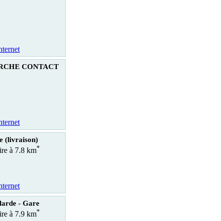
nternet
RCHE CONTACT
nternet
(livraison)
*
ire à 7.8 km
nternet
larde - Gare
*
ire à 7.9 km