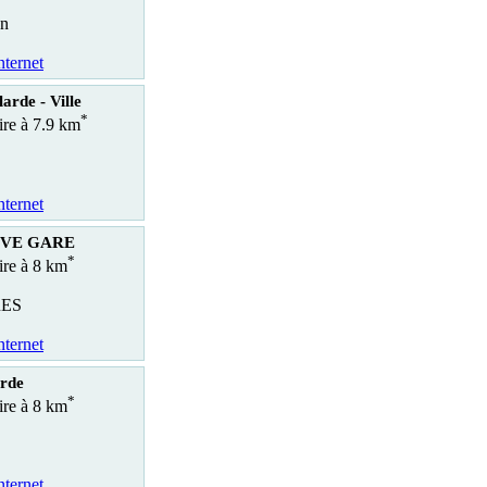
on
nternet
arde - Ville
*
ire à 7.9 km
nternet
RIVE GARE
*
aire à 8 km
RES
nternet
arde
*
aire à 8 km
nternet