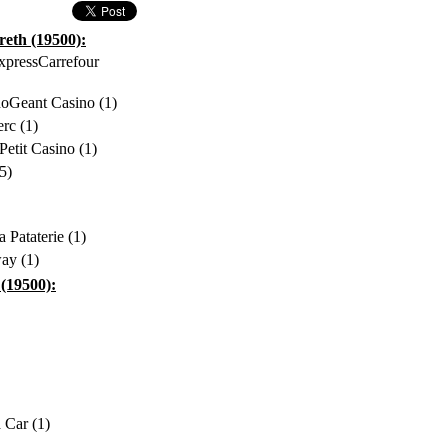
reth (19500):
Carrefour
Geant Casino (1)
erc (1)
Petit Casino (1)
5)
a Pataterie (1)
ay (1)
 (19500):
 Car (1)