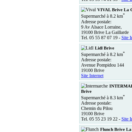
VIVAL Brive La G
*
Supermarché à 8.2 km
Adresse postale:
9 Av Alsace Lorraine,
19100 Brive La Gaillarde
Tel. 05 55 87 07 19 -
Site I
Lidl Brive
*
Supermarché à 8.2 km
Adresse postale:
Avenue Pompidou 144
19100 Brive
Site Internet
INTERMA
Brive
*
Supermarché à 8.3 km
Adresse postale:
Chemin du Pilou
19100 Brive
Tel. 05 55 23 19 22 -
Site I
Flunch Brive La