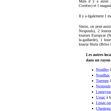
Mais il y a aussi
Corrèze) et 1 magas
Il y a également 1 m
Sinon, on peut aussi
Nespouls), 2 loueur
loueurs Europcar (N
la-gaillarde), 1 lo
loueur Hertz (Brive 
Les autres loca
dans un rayon
Noailles
à
Noailhac
Turenne
à
Nespouls
Ligneyra
Ussac
à 6
Lissac-s
Chasteau