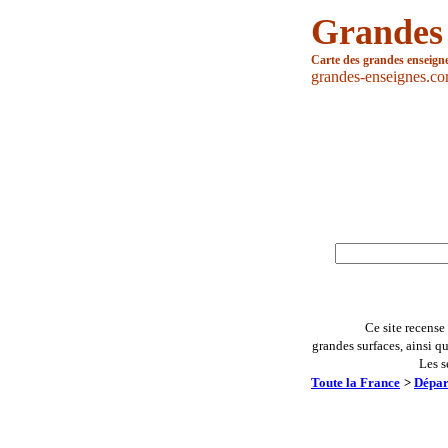
Grandes
Carte des grandes enseign
grandes-enseignes.c
Ce site recense
grandes surfaces, ainsi q
Les s
Toute la France
>
Dépar