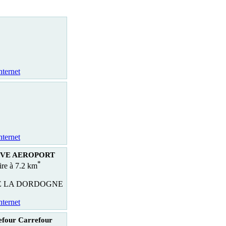
nternet
nternet
RIVE AEROPORT
*
ire à 7.2 km
DE LA DORDOGNE
nternet
efour Carrefour