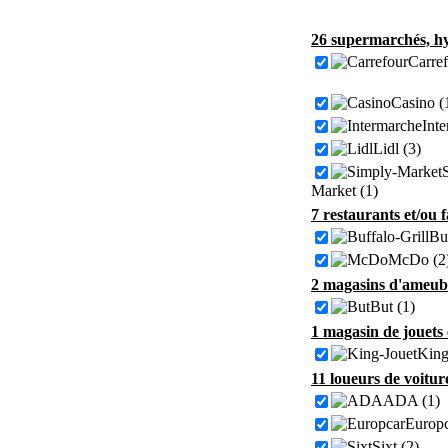
26 supermarchés, hy
Carref
Casino (
Inte
Lidl (3)
Market (1)
7 restaurants et/ou 
Buf
McDo (2
2 magasins d'ameubl
But (1)
1 magasin de jouets 
King
11 loueurs de voitur
ADA (1)
Europc
Sixt (2)