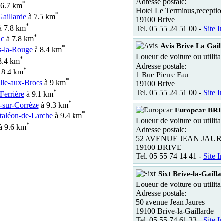
Adresse postale:
*
 6.7 km
Hotel Le Terminus,recepti
*
Gaillarde
à 7.5 km
19100 Brive
*
 7.8 km
Tel. 05 55 24 51 00 -
Site I
*
ac
à 7.8 km
Avis Brive La Gaill
*
s-la-Rouge
à 8.4 km
Loueur de voiture ou utilita
*
8.4 km
Adresse postale:
*
 8.4 km
1 Rue Pierre Fau
*
lle-aux-Brocs
à 9 km
19100 Brive
*
Tel. 05 55 24 51 00 -
Site I
Ferrière
à 9.1 km
*
-sur-Corrèze
à 9.3 km
Europcar B
*
taléon-de-Larche
à 9.4 km
Loueur de voiture ou utilit
*
à 9.6 km
Adresse postale:
52 AVENUE JEAN JAU
19100 BRIVE
Tel. 05 55 74 14 41 -
Site I
Sixt Brive-la-Gaill
Loueur de voiture ou utilit
Adresse postale:
50 avenue Jean Jaures
19100 Brive-la-Gaillarde
Tel. 05 55 74 61 33 -
Site I