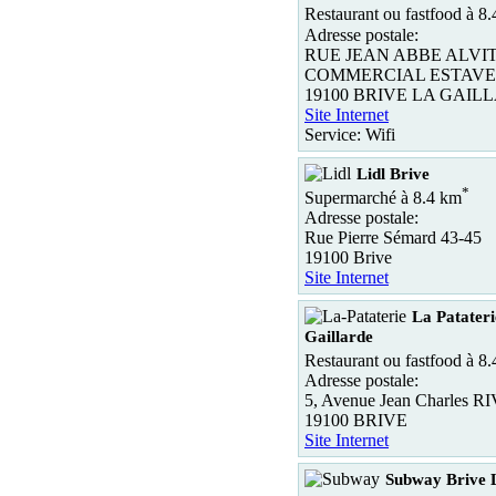
Restaurant ou fastfood à 8
Adresse postale:
RUE JEAN ABBE ALVI
COMMERCIAL ESTAVE
19100 BRIVE LA GAIL
Site Internet
Service: Wifi
Lidl Brive
*
Supermarché à 8.4 km
Adresse postale:
Rue Pierre Sémard 43-45
19100 Brive
Site Internet
La Patateri
Gaillarde
Restaurant ou fastfood à 8
Adresse postale:
5, Avenue Jean Charles R
19100 BRIVE
Site Internet
Subway Brive 