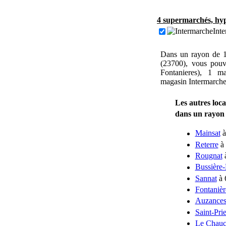
4 supermarchés, hyp
Inte
Dans un rayon de 1
(23700), vous pouv
Fontanieres), 1 m
magasin Intermarche
Les autres loca
dans un rayon
Mainsat
à
Reterre
à 
Rougnat
à
Bussière
Sannat
à 
Fontanièr
Auzance
Saint-Prie
Le Chauc