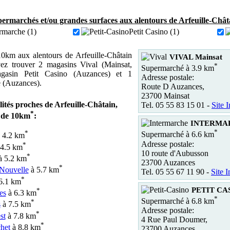
ermarchés et/ou grandes surfaces aux alentours de Arfeuille-Chât
rmarche (1)
Petit Casino (1)
0km aux alentours de Arfeuille-Châtain
VIVAL Mainsat
ez trouver 2 magasins Vival (Mainsat,
*
Supermarché à 3.9 km
agasin Petit Casino (Auzances) et 1
Adresse postale:
 (Auzances).
Route D Auzances,
23700 Mainsat
lités proches de Arfeuille-Châtain,
Tel. 05 55 83 15 01 -
Site I
*
 de 10km
:
INTERMAR
*
*
Supermarché à 6.6 km
 4.2 km
Adresse postale:
*
4.5 km
10 route d'Aubusson
*
 5.2 km
23700 Auzances
*
-Nouvelle
à 5.7 km
Tel. 05 55 67 11 90 -
Site I
*
6.1 km
PETIT CAS
*
es
à 6.3 km
*
Supermarché à 6.8 km
*
s
à 7.5 km
Adresse postale:
*
st
à 7.8 km
4 Rue Paul Doumer,
*
het
à 8.8 km
23700 Auzances