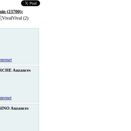
ain (23700):
Vival (2)
nternet
CHE Auzances
nternet
INO Auzances