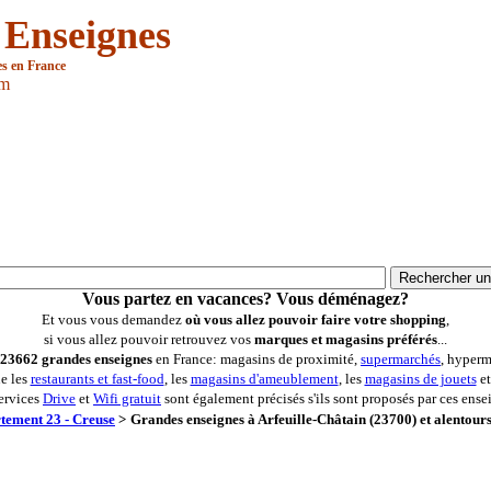
 Enseignes
es en France
om
Vous partez en vacances? Vous déménagez?
Et vous vous demandez
où vous allez pouvoir faire votre shopping
,
si vous allez pouvoir retrouvez vos
marques et magasins préférés
...
23662 grandes enseignes
en France: magasins de proximité,
supermarchés
, hyperm
ue les
restaurants et fast-food
, les
magasins d'ameublement
, les
magasins de jouets
et
ervices
Drive
et
Wifi gratuit
sont également précisés s'ils sont proposés par ces ense
tement 23 - Creuse
>
Grandes enseignes à Arfeuille-Châtain (23700) et alentour