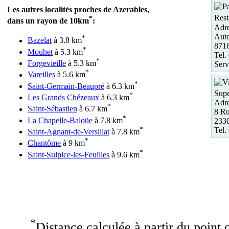
Les autres localités proches de Azerables,
Rest
*
dans un rayon de 10km
:
Adre
Auto
*
Bazelat
à 3.8 km
8716
*
Mouhet
à 5.3 km
Tel.
*
Forgevieille
à 5.3 km
Serv
*
Vareilles
à 5.6 km
*
Saint-Germain-Beaupré
à 6.3 km
Supe
*
Les Grands Chézeaux
à 6.3 km
Adre
*
Saint-Sébastien
à 6.7 km
8 Ru
*
La Chapelle-Baloüe
à 7.8 km
2330
*
Tel.
Saint-Agnant-de-Versillat
à 7.8 km
*
Chantôme
à 9 km
*
Saint-Sulpice-les-Feuilles
à 9.6 km
*
Distance calculée à partir du point c