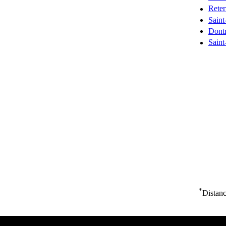
Reter
Saint
Dontr
Saint
*
Distanc