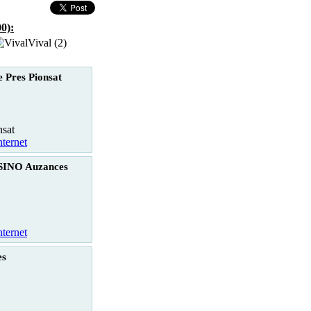
0):
Vival (2)
 Pres Pionsat
nsat
nternet
INO Auzances
nternet
es