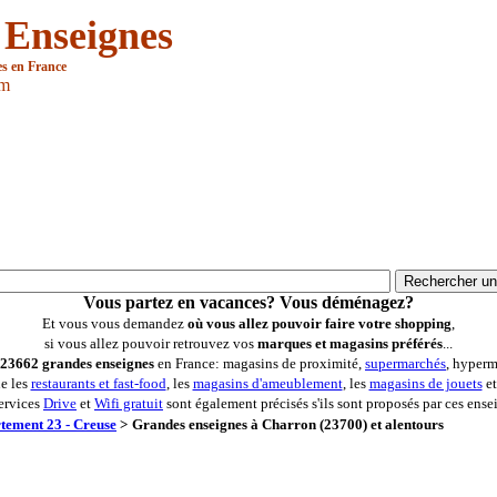
 Enseignes
es en France
om
Vous partez en vacances? Vous déménagez?
Et vous vous demandez
où vous allez pouvoir faire votre shopping
,
si vous allez pouvoir retrouvez vos
marques et magasins préférés
...
23662 grandes enseignes
en France: magasins de proximité,
supermarchés
, hyperm
ue les
restaurants et fast-food
, les
magasins d'ameublement
, les
magasins de jouets
et
ervices
Drive
et
Wifi gratuit
sont également précisés s'ils sont proposés par ces ense
tement 23 - Creuse
>
Grandes enseignes à Charron (23700) et alentours