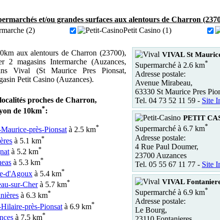
ermarchés et/ou grandes surfaces aux alentours de Charron (2370
rmarche (2)
Petit Casino (1)
0km aux alentours de Charron (23700),
VIVAL St Maurice
er 2 magasins Intermarche (Auzances,
*
Supermarché à 2.6 km
ins Vival (St Maurice Pres Pionsat,
Adresse postale:
gasin Petit Casino (Auzances).
Avenue Mirabeau,
63330 St Maurice Pres Pio
localités proches de Charron,
Tel. 04 73 52 11 59 -
Site I
*
ayon de 10km
:
PETIT CAS
*
*
Supermarché à 6.7 km
-Maurice-près-Pionsat
à 2.5 km
Adresse postale:
*
ères
à 5.1 km
4 Rue Paul Doumer,
*
nat
à 5.2 km
23700 Auzances
*
heas
à 5.3 km
Tel. 05 55 67 11 77 -
Site I
*
e-d'Agoux
à 5.4 km
VIVAL Fontanier
*
au-sur-Cher
à 5.7 km
*
Supermarché à 6.9 km
*
nières
à 6.3 km
Adresse postale:
*
-Hilaire-près-Pionsat
à 6.9 km
Le Bourg,
*
nces
à 7.5 km
23110 Fontanieres