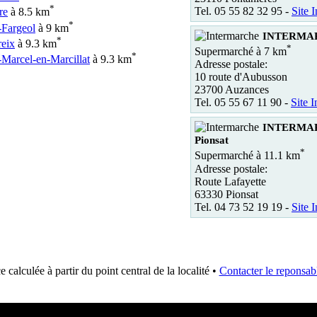
*
Tel. 05 55 82 32 95 -
Site I
re
à 8.5 km
*
-Fargeol
à 9 km
INTERMAR
*
eix
à 9.3 km
*
Supermarché à 7 km
*
-Marcel-en-Marcillat
à 9.3 km
Adresse postale:
10 route d'Aubusson
23700 Auzances
Tel. 05 55 67 11 90 -
Site I
INTERMA
Pionsat
*
Supermarché à 11.1 km
Adresse postale:
Route Lafayette
63330 Pionsat
Tel. 04 73 52 19 19 -
Site I
e calculée à partir du point central de la localité •
Contacter le reponsabl