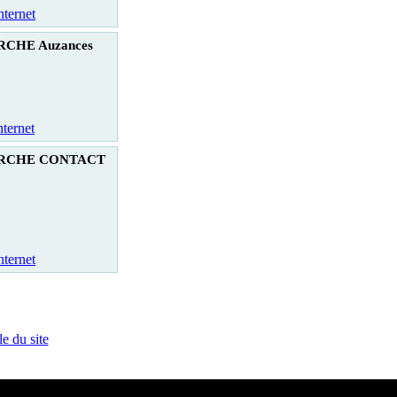
nternet
CHE Auzances
nternet
RCHE CONTACT
nternet
e du site