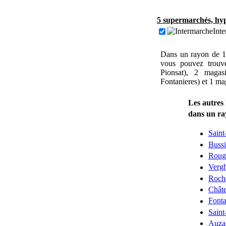
5 supermarchés, hyp
Inte
Dans un rayon de 1
vous pouvez trouv
Pionsat), 2 magas
Fontanieres) et 1 ma
Les autres 
dans un r
Saint
Bussi
Roug
Verg
Roch
Châte
Fonta
Saint
Auza