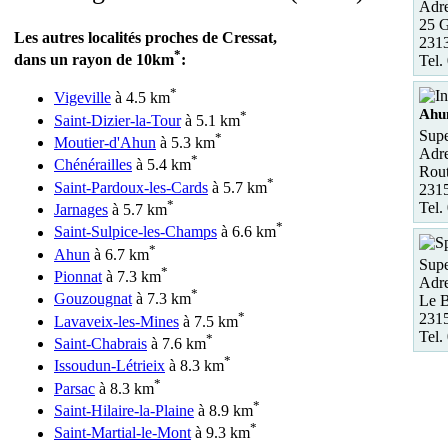
Adre
25 G
Les autres localités proches de Cressat,
2313
*
dans un rayon de 10km
:
Tel.
*
Vigeville
à 4.5 km
Ahu
*
Saint-Dizier-la-Tour
à 5.1 km
Supe
*
Moutier-d'Ahun
à 5.3 km
Adre
*
Chénérailles
à 5.4 km
Rout
*
Saint-Pardoux-les-Cards
à 5.7 km
231
*
Tel.
Jarnages
à 5.7 km
*
Saint-Sulpice-les-Champs
à 6.6 km
*
Ahun
à 6.7 km
Supe
*
Pionnat
à 7.3 km
Adre
*
Gouzougnat
à 7.3 km
Le B
*
2315
Lavaveix-les-Mines
à 7.5 km
Tel.
*
Saint-Chabrais
à 7.6 km
*
Issoudun-Létrieix
à 8.3 km
*
Parsac
à 8.3 km
*
Saint-Hilaire-la-Plaine
à 8.9 km
*
Saint-Martial-le-Mont
à 9.3 km