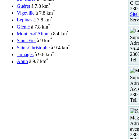
C.C
*
Guéret
à 7.8 km
230
*
Vigeville
à 7.8 km
Site
*
Serv
Lépinas
à 7.8 km
*
Glénic
à 7.8 km
*
Moutier-d'Ahun
à 8.4 km
Supe
*
Saint-Fiel
à 9 km
Adre
*
Saint-Christophe
à 9.4 km
36-
*
230
Jarnages
à 9.6 km
Tel.
*
Ahun
à 9.7 km
Supe
Adre
Av. 
230
Tel.
Maga
Adre
aven
230