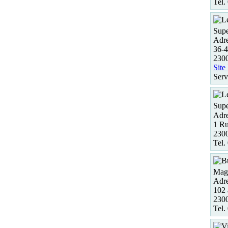
Tel.
Supe
Adre
36-4
2300
Site
Serv
Supe
Adre
1 Ru
230
Tel.
Maga
Adre
102 
2300
Tel.