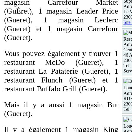
magasin Carrefour Market
Supe
Adre
(GuÉret), 1 magasin Leader Price
Le V
2300
(Gueret), 1 magasin Leclerc
Site
(Gueret) et 1 magasin Carrefour
(Gueret).
Rest
Adre
Cent
Vous pouvez également y trouver 1
46 
230
restaurant McDo (Gueret), 1
Tel.
restaurant La Pataterie (Gueret), 1
Serv
restaurant Flunch (Gueret) et 1
restaurant Buffalo Grill (Gueret).
Loue
Adre
RU
Mais il y a aussi 1 magasin But
230
Tel.
(Gueret).
Loue
Il y a également 1 magasin King
Adre