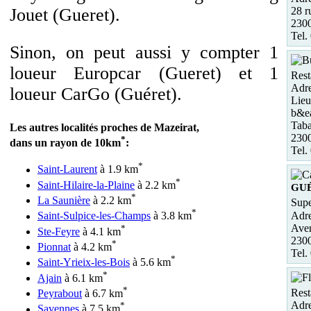
28 r
Jouet (Gueret).
2300
Tel.
Sinon, on peut aussi y compter 1
loueur Europcar (Gueret) et 1
Rest
Adre
loueur CarGo (Guéret).
Lieu
b&ea
Taba
Les autres localités proches de Mazeirat,
230
*
dans un rayon de 10km
:
Tel.
*
Saint-Laurent
à 1.9 km
*
Saint-Hilaire-la-Plaine
à 2.2 km
GU
*
La Saunière
à 2.2 km
Supe
*
Adre
Saint-Sulpice-les-Champs
à 3.8 km
Ave
*
Ste-Feyre
à 4.1 km
230
*
Pionnat
à 4.2 km
Tel.
*
Saint-Yrieix-les-Bois
à 5.6 km
*
Ajain
à 6.1 km
*
Rest
Peyrabout
à 6.7 km
Adre
*
Savennes
à 7.5 km