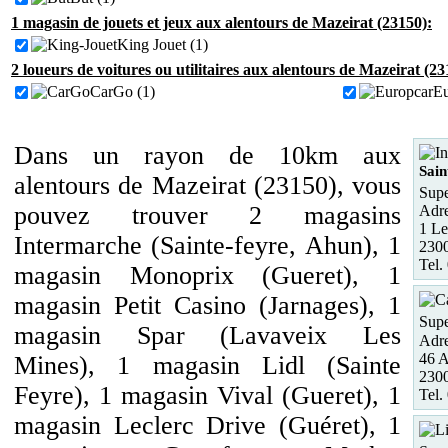
1 magasin de jouets et jeux aux alentours de Mazeirat (23150):
King Jouet (1)
2 loueurs de voitures ou utilitaires aux alentours de Mazeirat (23
CarGo (1)
Eu
Dans un rayon de 10km aux
Sain
alentours de Mazeirat (23150), vous
Supe
pouvez trouver 2 magasins
Adre
1 Le
Intermarche (Sainte-feyre, Ahun), 1
2300
Tel.
magasin Monoprix (Gueret), 1
magasin Petit Casino (Jarnages), 1
Supe
magasin Spar (Lavaveix Les
Adre
46 
Mines), 1 magasin Lidl (Sainte
230
Feyre), 1 magasin Vival (Gueret), 1
Tel.
magasin Leclerc Drive (Guéret), 1