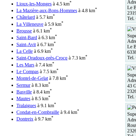
Adre
*
Lioux-les-Monges
à 4.5 km
Le B
*
La Mazière-aux-Bons-Hommes
à 4.8 km
231
*
Châtelard
à 5.7 km
Tel.
*
La Villeneuve
à 5.9 km
*
Brousse
à 6.1 km
Supe
*
Saint-Bard
à 6.3 km
Adre
*
Saint-Avit
à 6.7 km
Le B
*
La Celle
à 6.9 km
6338
*
Tel.
Saint-Oradoux-près-Crocq
à 7.3 km
*
Les Mars
à 7.4 km
*
Le Compas
à 7.5 km
Supe
*
Montel-de-Gelat
à 7.8 km
Adre
*
Sermur
à 8.3 km
43 G
*
232
Basville
à 8.4 km
Tel.
*
Mautes
à 8.5 km
*
Tralaigues
à 9.1 km
*
Condat-en-Combraille
à 9.4 km
Supe
*
Dontreix
à 9.7 km
Adre
Rout
232