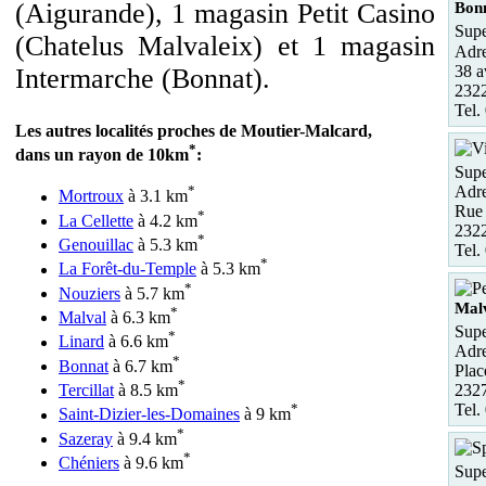
(Aigurande), 1 magasin Petit Casino
Bon
Supe
(Chatelus Malvaleix) et 1 magasin
Adre
38 a
Intermarche (Bonnat).
232
Tel.
Les autres localités proches de Moutier-Malcard,
*
dans un rayon de 10km
:
Sup
Adre
*
Mortroux
à 3.1 km
Rue 
*
La Cellette
à 4.2 km
2322
*
Genouillac
à 5.3 km
Tel.
*
La Forêt-du-Temple
à 5.3 km
*
Nouziers
à 5.7 km
Malv
*
Malval
à 6.3 km
Supe
*
Linard
à 6.6 km
Adre
*
Bonnat
à 6.7 km
Plac
*
Tercillat
à 8.5 km
2327
*
Tel.
Saint-Dizier-les-Domaines
à 9 km
*
Sazeray
à 9.4 km
*
Chéniers
à 9.6 km
Supe