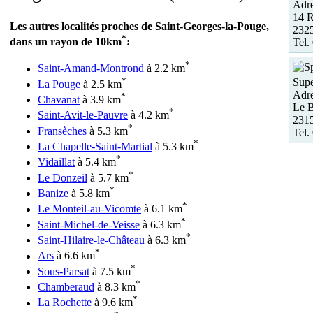
Adre
14 R
Les autres localités proches de Saint-Georges-la-Pouge,
2325
*
dans un rayon de 10km
:
Tel.
*
Saint-Amand-Montrond
à 2.2 km
*
Supe
La Pouge
à 2.5 km
Adre
*
Chavanat
à 3.9 km
Le B
*
Saint-Avit-le-Pauvre
à 4.2 km
2315
*
Fransèches
à 5.3 km
Tel.
*
La Chapelle-Saint-Martial
à 5.3 km
*
Vidaillat
à 5.4 km
*
Le Donzeil
à 5.7 km
*
Banize
à 5.8 km
*
Le Monteil-au-Vicomte
à 6.1 km
*
Saint-Michel-de-Veisse
à 6.3 km
*
Saint-Hilaire-le-Château
à 6.3 km
*
Ars
à 6.6 km
*
Sous-Parsat
à 7.5 km
*
Chamberaud
à 8.3 km
*
La Rochette
à 9.6 km