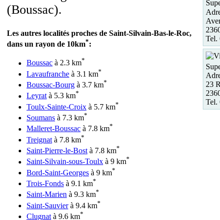
Supe
(Boussac).
Adre
Ave
236
Les autres localités proches de Saint-Silvain-Bas-le-Roc,
Tel.
*
dans un rayon de 10km
:
*
Boussac
à 2.3 km
Supe
*
Lavaufranche
à 3.1 km
Adre
*
23 R
Boussac-Bourg
à 3.7 km
236
*
Leyrat
à 5.3 km
Tel.
*
Toulx-Sainte-Croix
à 5.7 km
*
Soumans
à 7.3 km
*
Malleret-Boussac
à 7.8 km
*
Treignat
à 7.8 km
*
Saint-Pierre-le-Bost
à 7.8 km
*
Saint-Silvain-sous-Toulx
à 9 km
*
Bord-Saint-Georges
à 9 km
*
Trois-Fonds
à 9.1 km
*
Saint-Marien
à 9.3 km
*
Saint-Sauvier
à 9.4 km
*
Clugnat
à 9.6 km