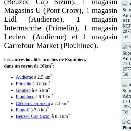
(Beuzec Cap Sizun), 1 magasin
Magasins U (Pont Croix), 1 magasin
Supe
Adre
Lidl (Audierne), 1 magasin
ROU
KE
Intermarche (Primelin), 1 magasin
297
Leclerc (Audierne) et 1 magasin
Tel.
Carrefour Market (Plouhinec).
Supe
Adre
Les autres localités proches de Esquibien,
2 Pl
*
dans un rayon de 10km
:
297
Tel.
*
Audierne
à 2.5 km
*
Primelin
à 3.8 km
*
Goulien
à 4.5 km
Supe
*
Adre
Plouhinec
à 6.1 km
Le 
*
Cléden-Cap-Sizun
à 7.3 km
2977
*
Plogoff
à 7.8 km
Tel.
*
Beuzec-Cap-Sizun
à 8.3 km
Plou