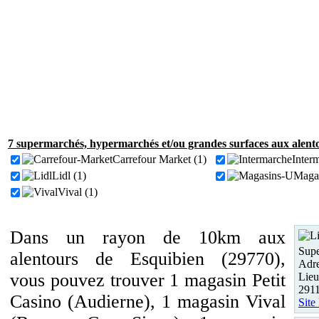
7 supermarchés, hypermarchés et/ou grandes surfaces aux alento
Carrefour Market (1)
Inter
Lidl (1)
Magas
Vival (1)
Dans un rayon de 10km aux
Supe
alentours de Esquibien (29770),
Adre
vous pouvez trouver 1 magasin Petit
Lieu
2911
Casino (Audierne), 1 magasin Vival
Site