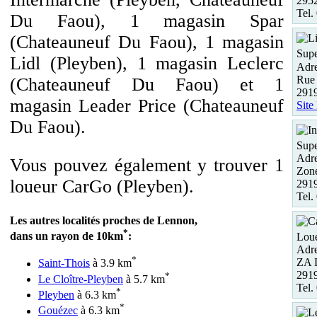
2952
Tel.
Du Faou), 1 magasin Spar
(Chateauneuf Du Faou), 1 magasin
Supe
Lidl (Pleyben), 1 magasin Leclerc
Adre
Rue
(Chateauneuf Du Faou) et 1
291
magasin Leader Price (Chateauneuf
Site
Du Faou).
Supe
Adre
Vous pouvez également y trouver 1
Zone
loueur CarGo (Pleyben).
291
Tel.
Les autres localités proches de Lennon,
*
dans un rayon de 10km
:
Loue
Adre
*
ZA
Saint-Thois
à 3.9 km
291
*
Le Cloître-Pleyben
à 5.7 km
Tel.
*
Pleyben
à 6.3 km
*
Gouézec
à 6.3 km