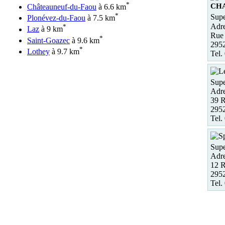
*
CH
Châteauneuf-du-Faou
à 6.6 km
*
Supe
Plonévez-du-Faou
à 7.5 km
Adre
*
Laz
à 9 km
Rue 
*
Saint-Goazec
à 9.6 km
295
*
Lothey
à 9.7 km
Tel.
Supe
Adre
39 
295
Tel.
Supe
Adre
12 R
295
Tel.