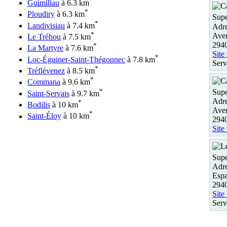
*
Guimiliau
à 6.3 km
*
Ploudiry
à 6.3 km
Supe
*
Landivisiau
à 7.4 km
Adre
*
Ave
Le Tréhou
à 7.5 km
2940
*
La Martyre
à 7.6 km
Site
*
Loc-Éguiner-Saint-Thégonnec
à 7.8 km
Serv
*
Tréflévenez
à 8.5 km
*
Commana
à 9.6 km
*
Supe
Saint-Servais
à 9.7 km
Adre
*
Bodilis
à 10 km
Ave
*
Saint-Éloy
à 10 km
294
Site
Supe
Adre
Espa
2940
Site
Serv