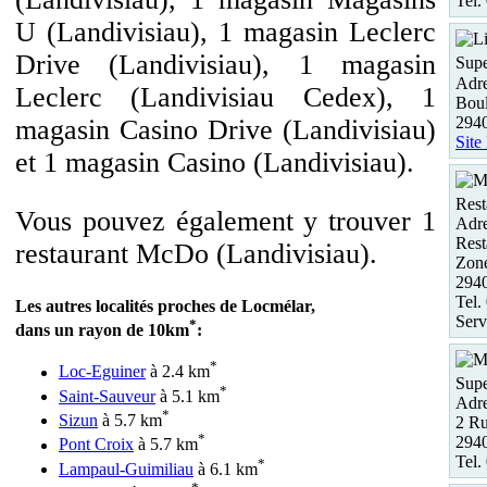
Tel.
U (Landivisiau), 1 magasin Leclerc
Drive (Landivisiau), 1 magasin
Supe
Adre
Leclerc (Landivisiau Cedex), 1
Boul
2940
magasin Casino Drive (Landivisiau)
Site
et 1 magasin Casino (Landivisiau).
Rest
Vous pouvez également y trouver 1
Adre
Rest
restaurant McDo (Landivisiau).
Zon
294
Tel.
Les autres localités proches de Locmélar,
Serv
*
dans un rayon de 10km
:
*
Loc-Eguiner
à 2.4 km
Supe
*
Saint-Sauveur
à 5.1 km
Adre
*
Sizun
à 5.7 km
2 Ru
*
2940
Pont Croix
à 5.7 km
Tel.
*
Lampaul-Guimiliau
à 6.1 km