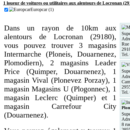
1 loueur de voitures ou utilitaires aux alentours de Locronan (29
Europcar (1)
Dans un rayon de 10km aux
Supe
alentours de Locronan (29180),
Adre
vous pouvez trouver 3 magasins
Rue 
291
Intermarche (Ploneis, Douarnenez,
Tel.
Plomodiern), 2 magasins Leader
Price (Quimper, Douarnenez), 1
Supe
Adre
magasin Vival (Plonevez Porzay), 1
Camp
2955
magasin Magasins U (Plogonnec), 1
Tel.
magasin Leclerc (Quimper) et 1
magasin Carrefour City
Plo
(Douarnenez).
Supe
Adre
8 ru
295