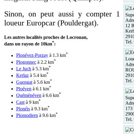
Sinon, on peut aussi y compter 1
Sup
Adre
loueur Europcar (Pouldergat).
12 R
Ker
29
Les autres localités proches de Locronan,
Tel.
*
dans un rayon de 10km
:
*
Plonévez-Porzay
à 1.3 km
Loue
*
Plogonnec
à 2.2 km
Adre
*
Le Juch
à 5.3 km
RO
*
291
Kerlaz
à 5.4 km
Tel.
*
Guengat
à 5.6 km
*
Ploéven
à 6.1 km
*
Quéménéven
à 6.6 km
Supe
*
Cast
à 9 km
Adre
*
173 
Plonéis
à 9.3 km
290
*
Plomodiern
à 9.6 km
Tel.