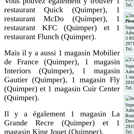
Vous pouvez également y trouver 1
Tel.
restaurant Quick (Quimper), 1
restaurant McDo (Quimper), 1
Plon
restaurant KFC (Quimper) et 1
Supe
Adre
restaurant Flunch (Quimper).
3 
2971
Tel.
Mais il y a aussi 1 magasin Mobilier
de France (Quimper), 1 magasin
Sup
Interiors (Quimper), 1 magasin
Adre
1 ru
Gautier (Quimper), 1 magasin Fly
291
(Quimper) et 1 magasin Cuir Center
Tel.
(Quimper).
Sup
Adre
Il y a également 1 magasin La
Rout
Drev
Grande Recre (Quimper) et 1
291
magasin King Jouet (Quimper).
Tel.