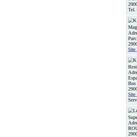
290
Tel.
Maga
Adre
Par
290
Site
Rest
Adre
Espa
Bus 
290
Site
Serv
Sup
Adre
RO
290