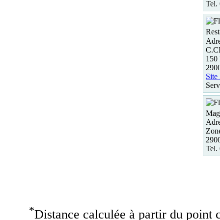
Tel.
Rest
Adre
C.C
150
290
Site
Serv
Maga
Adre
Zone
290
Tel.
*
Distance calculée à partir du point c