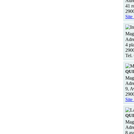
Adre
41 r
290
Site
Maga
Adre
4 pl
290
Tel.
QU
Maga
Adre
9, A
290
Site
QU
Maga
Adre
8 av