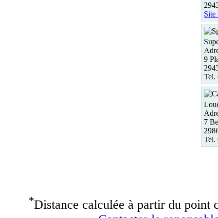
294
Site
Supe
Adre
9 Pl
2943
Tel.
Loue
Adre
7 Be
298
Tel.
*
Distance calculée à partir du point c