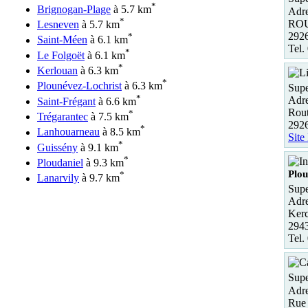
*
Brignogan-Plage
à 5.7 km
Adre
*
ROU
Lesneven
à 5.7 km
292
*
Saint-Méen
à 6.1 km
Tel.
*
Le Folgoët
à 6.1 km
*
Kerlouan
à 6.3 km
*
Plounévez-Lochrist
à 6.3 km
Supe
*
Adre
Saint-Frégant
à 6.6 km
Rout
*
Trégarantec
à 7.5 km
2926
*
Lanhouarneau
à 8.5 km
Site
*
Guissény
à 9.1 km
*
Ploudaniel
à 9.3 km
Plou
*
Lanarvily
à 9.7 km
Supe
Adre
Kerc
2943
Tel.
Sup
Adre
Rue 