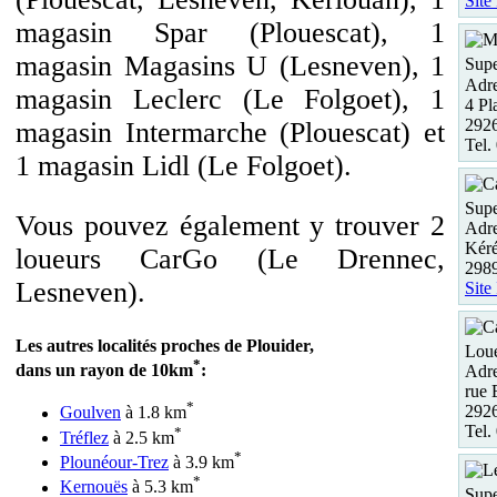
Site
magasin Spar (Plouescat), 1
magasin Magasins U (Lesneven), 1
Supe
Adre
magasin Leclerc (Le Folgoet), 1
4 Pl
292
magasin Intermarche (Plouescat) et
Tel.
1 magasin Lidl (Le Folgoet).
Supe
Vous pouvez également y trouver 2
Adre
Kér
loueurs CarGo (Le Drennec,
298
Lesneven).
Site
Les autres localités proches de Plouider,
Loue
*
dans un rayon de 10km
:
Adre
rue 
*
292
Goulven
à 1.8 km
Tel.
*
Tréflez
à 2.5 km
*
Plounéour-Trez
à 3.9 km
*
Kernouës
à 5.3 km
Supe