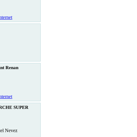
nternet
int Renan
nternet
RCHE SUPER
tel Nevez