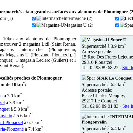
ermarchés et/ou grandes surfaces aux alentours de Ploumoguer (
our (1)
Intermarche (2)
Magasins U (2)
 10km aux alentours de Ploumoguer
Super U
z trouver 2 magasins Lidl (Saint Renan,
*
Supermarché à 3.9 km
asins Intermarche (Plougonvelin,
Adresse postale:
ns Magasins U (Plouzane, Plouarzel), 1
15 Rue Des Freres Lejeune
nquet), 1 magasin Leclerc (Guilers) et 1
29810 Plouarzel
Saint Renan).
Tel. 02 98 89 68 22 -
Site I
ocalités proches de Ploumoguer,
SPAR Le Conquet
*
*
yon de 10km
:
Supermarché à 6.2 km
Adresse postale:
*
Place Charles Menguy,
bu
à 3.9 km
29217 Le Conquet
*
zel
à 3.9 km
Tel. 02 98 89 01 83 -
Site I
*
nquet
à 5.3 km
*
nvelin
à 5.6 km
INTERMA
*
Plougonvelin
l-Plouarzel
à 6.7 km
*
*
Supermarché à 6.4 km
ia-Plouzané
à 7.4 km