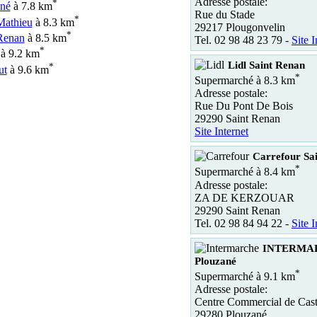
Adresse postale:
*
né
à 7.8 km
Rue du Stade
*
Mathieu
à 8.3 km
29217 Plougonvelin
*
Renan
à 8.5 km
Tel. 02 98 48 23 79 -
Site I
*
à 9.2 km
Lidl Saint Renan
*
ut
à 9.6 km
*
Supermarché à 8.3 km
Adresse postale:
Rue Du Pont De Bois
29290 Saint Renan
Site Internet
Carrefour Sa
*
Supermarché à 8.4 km
Adresse postale:
ZA DE KERZOUAR
29290 Saint Renan
Tel. 02 98 84 94 22 -
Site I
INTERMA
Plouzané
*
Supermarché à 9.1 km
Adresse postale:
Centre Commercial de Cas
29280 Plouzané