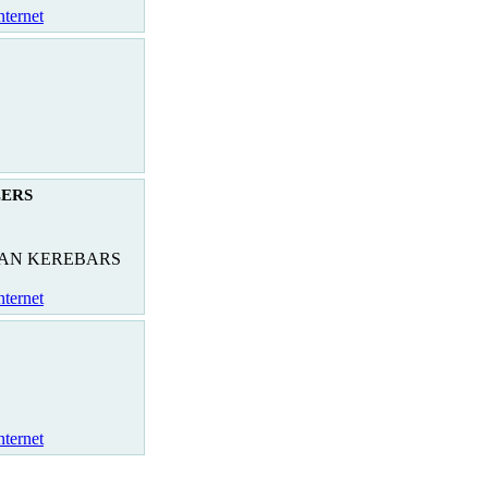
nternet
LERS
NAN KEREBARS
nternet
nternet