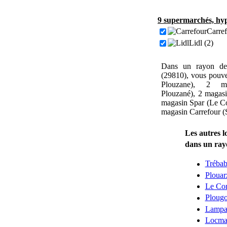
9 supermarchés, hyp
Carref
Lidl (2)
Dans un rayon de
(29810), vous pouve
Plouzane), 2 mag
Plouzané), 2 magasi
magasin Spar (Le Co
magasin Carrefour (
Les autres l
dans un ra
Tréba
Plouar
Le Co
Plougo
Lampau
Locmar