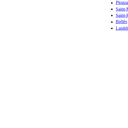
Plouza
Saint-
Saint-
Brélès
Lanild