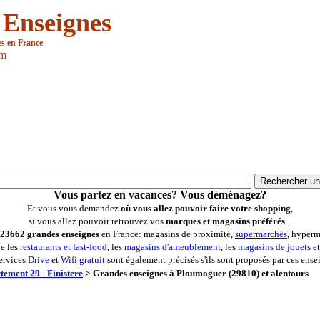
 Enseignes
es en France
om
Vous partez en vacances? Vous déménagez?
Et vous vous demandez
où vous allez pouvoir faire votre shopping
,
si vous allez pouvoir retrouvez vos
marques et magasins préférés
...
23662 grandes enseignes
en France: magasins de proximité,
supermarchés
, hyperm
ue les
restaurants et fast-food
, les
magasins d'ameublement
, les
magasins de jouets
et
ervices
Drive
et
Wifi gratuit
sont également précisés s'ils sont proposés par ces ense
tement 29 - Finistere
>
Grandes enseignes à Ploumoguer (29810) et alentours