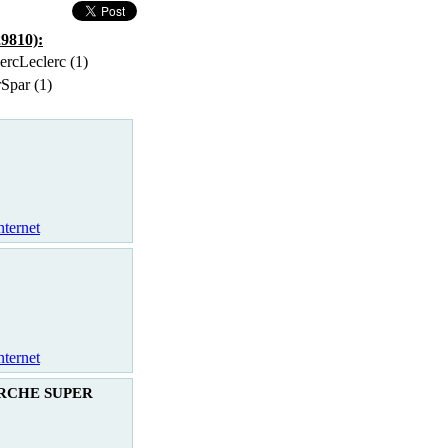
29810):
Leclerc (1)
Spar (1)
nternet
nternet
RCHE SUPER