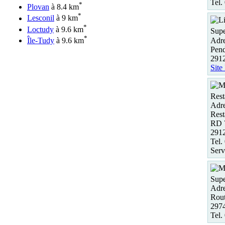
Tel.
*
Plovan
à 8.4 km
*
Lesconil
à 9 km
*
Loctudy
à 9.6 km
Supe
*
Adre
Île-Tudy
à 9.6 km
Pend
291
Site
Rest
Adre
Rest
RD 
291
Tel.
Serv
Supe
Adre
Rout
2974
Tel.