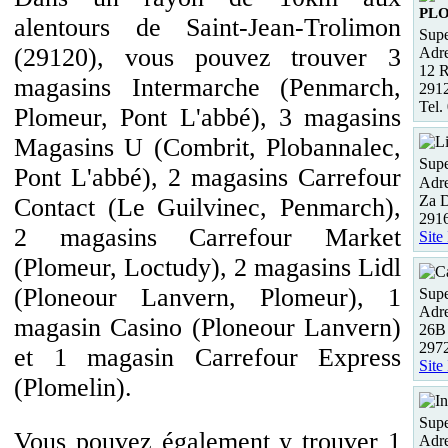
PL
alentours de Saint-Jean-Trolimon
Supe
(29120), vous pouvez trouver 3
Adre
12 
magasins Intermarche (Penmarch,
291
Tel.
Plomeur, Pont L'abbé), 3 magasins
Magasins U (Combrit, Plobannalec,
Supe
Pont L'abbé), 2 magasins Carrefour
Adre
Za 
Contact (Le Guilvinec, Penmarch),
2916
2 magasins Carrefour Market
Site
(Plomeur, Loctudy), 2 magasins Lidl
(Ploneour Lanvern, Plomeur), 1
Supe
Adre
magasin Casino (Ploneour Lanvern)
26B 
29
et 1 magasin Carrefour Express
Site
(Plomelin).
Supe
Vous pouvez également y trouver 1
Adre