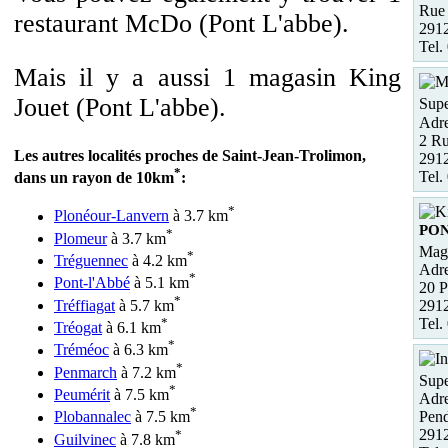
Rue 
restaurant McDo (Pont L'abbe).
2912
Tel.
Mais il y a aussi 1 magasin King
Jouet (Pont L'abbe).
Supe
Adre
2 Ru
Les autres localités proches de Saint-Jean-Trolimon,
2912
*
Tel.
dans un rayon de 10km
:
*
Plonéour-Lanvern
à 3.7 km
PON
*
Plomeur
à 3.7 km
Maga
*
Tréguennec
à 4.2 km
Adre
*
Pont-l'Abbé
à 5.1 km
20 P
*
Tréffiagat
à 5.7 km
291
*
Tel.
Tréogat
à 6.1 km
*
Tréméoc
à 6.3 km
*
Penmarch
à 7.2 km
Supe
*
Peumérit
à 7.5 km
Adre
*
Pend
Plobannalec
à 7.5 km
291
*
Guilvinec
à 7.8 km