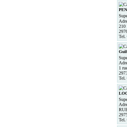
PE
Supe
Adre
210
297
Tel.
Guil
Supe
Adre
1 ru
2973
Tel.
LO
Supe
Adre
RU
297
Tel.