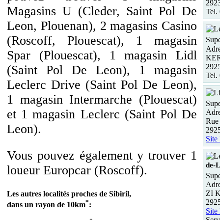
2923
Magasins U (Cleder, Saint Pol De
Tel.
Leon, Plouenan), 2 magasins Casino
(Roscoff, Plouescat), 1 magasin
Supe
Adre
Spar (Plouescat), 1 magasin Lidl
KE
292
(Saint Pol De Leon), 1 magasin
Tel.
Leclerc Drive (Saint Pol De Leon),
1 magasin Intermarche (Plouescat)
Supe
et 1 magasin Leclerc (Saint Pol De
Adre
Rue 
Leon).
2925
Site
Vous pouvez également y trouver 1
de-
loueur Europcar (Roscoff).
Supe
Adre
ZI K
Les autres localités proches de Sibiril,
2925
*
dans un rayon de 10km
:
Site
Serv