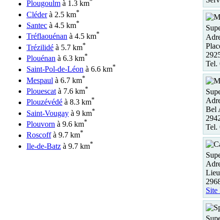
*
Plougoulm
à 1.3 km
*
Cléder
à 2.5 km
*
Santec
à 4.5 km
Supe
*
Tréflaouénan
à 4.5 km
Adre
*
Plac
Trézilidé
à 5.7 km
2925
*
Plouénan
à 6.3 km
Tel.
*
Saint-Pol-de-Léon
à 6.6 km
*
Mespaul
à 6.7 km
*
Plouescat
à 7.6 km
Supe
*
Adre
Plouzévédé
à 8.3 km
Bel 
*
Saint-Vougay
à 9 km
294
*
Plouvorn
à 9.6 km
Tel.
*
Roscoff
à 9.7 km
*
Ile-de-Batz
à 9.7 km
Supe
Adre
Lieu
296
Site
Supe