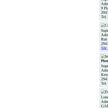
Adre
9 Pl
2943
Tel.
Supe
Adre
Rue 
294
Site
Plou
Supe
Adre
Kerc
2943
Tel.
Loue
Adre
GA