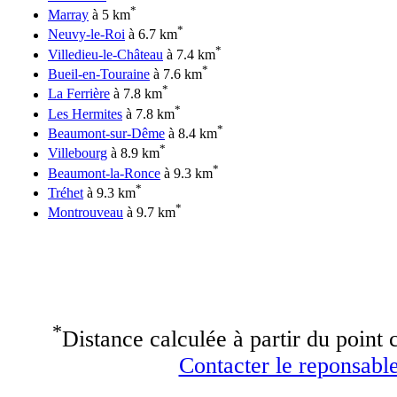
*
Marray
à 5 km
*
Neuvy-le-Roi
à 6.7 km
*
Villedieu-le-Château
à 7.4 km
*
Bueil-en-Touraine
à 7.6 km
*
La Ferrière
à 7.8 km
*
Les Hermites
à 7.8 km
*
Beaumont-sur-Dême
à 8.4 km
*
Villebourg
à 8.9 km
*
Beaumont-la-Ronce
à 9.3 km
*
Tréhet
à 9.3 km
*
Montrouveau
à 9.7 km
*
Distance calculée à partir du point c
Contacter le reponsable