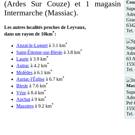
(Ardes Sur Couze) et 1 magasin
Cou
Supe
Intermarche (Massiac).
Adre
Gra
6342
Les autres localités proches de Leyvaux,
Tel.
*
dans un rayon de 10km
:
*
Anzat-le-Luguet
à 3.1 km
Supe
*
Saint-Étienne-sur-Blesle
à 3.8 km
Adre
*
63 A
Laurie
à 3.9 km
155
*
Autrac
à 4.2 km
Tel.
*
Molèdes
à 6.1 km
*
Auriac-l'Église
à 6.7 km
*
Mas
Blesle
à 7.6 km
*
Supe
Véze
à 8.4 km
Adre
*
Apchat
à 9 km
Pré
*
Mazoires
à 9.2 km
155
Tel.