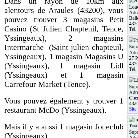
Dans un rayon de 10km aux
Loue
alentours de Araules (43200), vous
Adre
pouvez trouver 3 magasins Petit
Bel
432
Casino (St Julien Chapteuil, Tence,
Tel.
Yssingeaux), 2 magasins
Intermarche (Saint-julien-chapteuil,
Supe
Adre
Yssingeaux), 1 magasin Magasins U
27 P
432
(Yssingeaux), 1 magasin Lidl
Tel.
(Yssingeaux) et 1 magasin
Carrefour Market (Tence).
Supe
Adre
Che
Vous pouvez également y trouver 1
432
restaurant McDo (Yssingeaux).
Site
Mais il y a aussi 1 magasin Joueclub
Yss
Supe
(Yssingeaux).
Adre