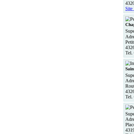
432
Site
Chap
Supe
Adre
Peti
4326
Tel.
Sain
Supe
Adre
Rout
4326
Tel.
Sup
Adre
Plac
431