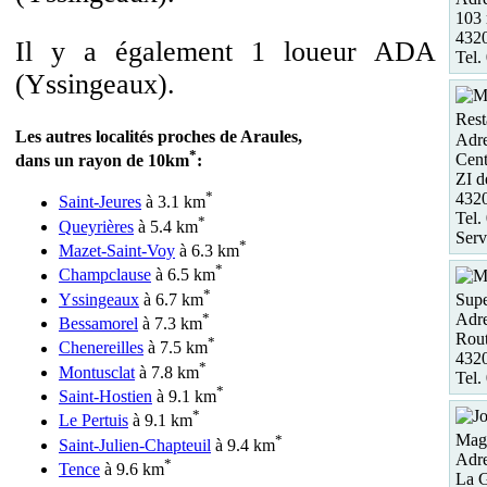
103 
432
Il y a également 1 loueur ADA
Tel.
(Yssingeaux).
Rest
Les autres localités proches de Araules,
Adre
*
Cent
dans un rayon de 10km
:
ZI d
*
432
Saint-Jeures
à 3.1 km
Tel.
*
Queyrières
à 5.4 km
Serv
*
Mazet-Saint-Voy
à 6.3 km
*
Champclause
à 6.5 km
*
Yssingeaux
à 6.7 km
Supe
*
Adre
Bessamorel
à 7.3 km
Rout
*
Chenereilles
à 7.5 km
432
*
Montusclat
à 7.8 km
Tel.
*
Saint-Hostien
à 9.1 km
*
Le Pertuis
à 9.1 km
Maga
*
Saint-Julien-Chapteuil
à 9.4 km
Adre
*
Tence
à 9.6 km
La 