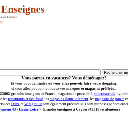
 Enseignes
es en France
om
Vous partez en vacances? Vous déménagez?
Et vous vous demandez
où vous allez pouvoir faire votre shopping
,
si vous allez pouvoir retrouvez vos
marques et magasins préférés
...
23662 grandes enseignes
en France: magasins de proximité,
supermarchés
, hyperm
ue les
restaurants et fast-food
, les
magasins d'ameublement
, les
magasins de jouets
et
ervices
Drive
et
Wifi gratuit
sont également précisés s'ils sont proposés par ces ense
tement 43 - Haute Loire
>
Grandes enseignes à Cayres (43510) et alentours