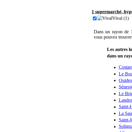
1 supermarché, hype
Vival (1)
Dans un rayon de 1
vous pouvez trouver
Les autres l
dans un ray
Costar
Le Bou
Ouides
Séneuj
Le Bri
Lando
Saint-
La Sau
Saint-
Solign