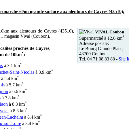
rmarché et/ou grande surface aux alentours de Cayres (43510):
0km aux alentours de Cayres (43510),
VIVAL Coubon
 1 magasin Vival (Coubon).
*
Supermarché à 12.6 km
Adresse postale:
ocalités proches de Cayres,
Le Bourg Grande Place,
*
43700 Coubon
on de 10km
:
Tel. 04 71 08 83 88 -
Site I
*
os
à 3.1 km
*
chet-Saint-Nicolas
à 3.9 km
*
à 5.4 km
*
ols
à 5.7 km
*
gnon
à 6.6 km
*
s
à 7.8 km
*
Haon
à 8.3 km
*
vetat
à 8.3 km
*
Jean-Lachalm
à 8.4 km
*
ac-sur-Loire
à 8.4 km
*