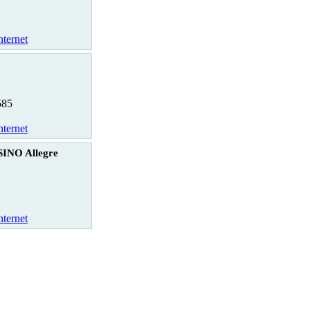
nternet
585
nternet
INO Allegre
nternet