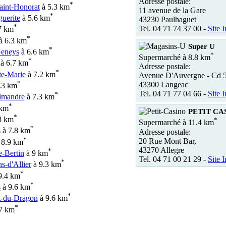
Adresse postale:
*
aint-Honorat
à 5.3 km
11 avenue de la Gare
*
uerite
à 5.6 km
43230 Paulhaguet
*
Tel. 04 71 74 37 00 -
Site I
7 km
*
à 6.3 km
Super U
*
Geneys
à 6.6 km
*
Supermarché à 8.8 km
*
à 6.7 km
Adresse postale:
*
te-Marie
à 7.2 km
Avenue D'Auvergne - Cd 
*
43300 Langeac
.3 km
Tel. 04 71 77 04 66 -
Site I
*
Limandre
à 7.3 km
*
 km
PETIT CAS
*
8 km
*
Supermarché à 11.4 km
*
s
à 7.8 km
Adresse postale:
*
20 Rue Mont Bar,
 8.9 km
43270 Allegre
*
e-Bertin
à 9 km
Tel. 04 71 00 21 29 -
Site I
*
s-d'Allier
à 9.3 km
*
9.4 km
*
s
à 9.6 km
*
at-du-Dragon
à 9.6 km
*
7 km