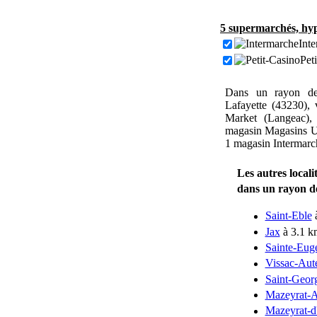
5 supermarchés, hyp
Inte
Pet
Dans un rayon de
Lafayette (43230),
Market (Langeac),
magasin Magasins U 
1 magasin Intermarc
Les autres local
dans un rayon 
Saint-Eble
à
Jax
à 3.1 k
Sainte-Eug
Vissac-Aut
Saint-Geor
Mazeyrat-
Mazeyrat-d'