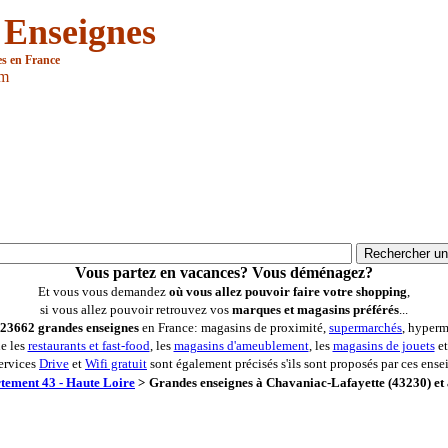
 Enseignes
es en France
om
Vous partez en vacances? Vous déménagez?
Et vous vous demandez
où vous allez pouvoir faire votre shopping
,
si vous allez pouvoir retrouvez vos
marques et magasins préférés
...
23662 grandes enseignes
en France: magasins de proximité,
supermarchés
, hyperm
ue les
restaurants et fast-food
, les
magasins d'ameublement
, les
magasins de jouets
et
ervices
Drive
et
Wifi gratuit
sont également précisés s'ils sont proposés par ces ense
tement 43 - Haute Loire
>
Grandes enseignes à Chavaniac-Lafayette (43230) et 