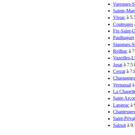
Varennes-S
Sainte-Marg
Vissac
à 5.
Couteuges
Fix-Saint-
Paulhaguet
Siaugues-S
Reilhac
à 7
Vazeilles-
Josat
à 7.5
Cerzat
à 7.
Chassagne
Vernassal
à
La Chapell
Saint-Arçon
Langeac
à 
Chanteuge
Saint-Priv
Salzuit
à 9.