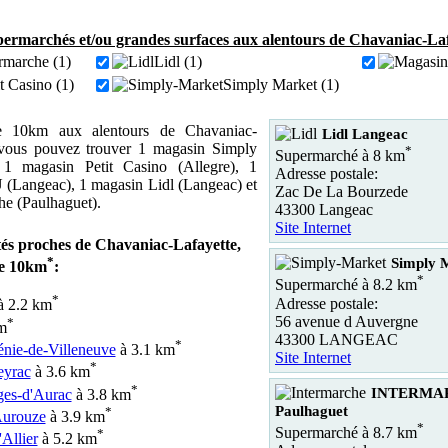
ermarchés et/ou grandes surfaces aux alentours de Chavaniac-Laf
rmarche (1)
Lidl (1)
it Casino (1)
Simply Market (1)
 10km aux alentours de Chavaniac-
Lidl Langeac
 vous pouvez trouver 1 magasin Simply
*
Supermarché à 8 km
 1 magasin Petit Casino (Allegre), 1
Adresse postale:
(Langeac), 1 magasin Lidl (Langeac) et
Zac De La Bourzede
he (Paulhaguet).
43300 Langeac
Site Internet
ités proches de Chavaniac-Lafayette,
*
Simply
de 10km
:
*
Supermarché à 8.2 km
*
Adresse postale:
 2.2 km
56 avenue d Auvergne
*
m
43300 LANGEAC
*
énie-de-Villeneuve
à 3.1 km
Site Internet
*
eyrac
à 3.6 km
*
INTERMA
ges-d'Aurac
à 3.8 km
Paulhaguet
*
Aurouze
à 3.9 km
*
Supermarché à 8.7 km
*
Allier
à 5.2 km