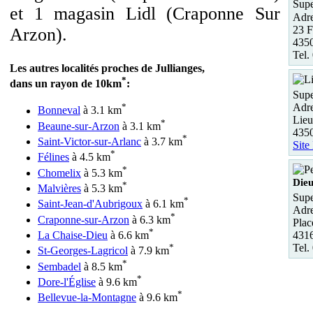
Supe
et 1 magasin Lidl (Craponne Sur
Adre
23 F
Arzon).
435
Tel.
Les autres localités proches de Jullianges,
*
dans un rayon de 10km
:
Supe
Adre
*
Bonneval
à 3.1 km
Lieu
*
Beaune-sur-Arzon
à 3.1 km
435
*
Saint-Victor-sur-Arlanc
à 3.7 km
Site
*
Félines
à 4.5 km
*
Chomelix
à 5.3 km
Die
*
Malvières
à 5.3 km
Supe
*
Saint-Jean-d'Aubrigoux
à 6.1 km
Adre
*
Craponne-sur-Arzon
à 6.3 km
Plac
*
La Chaise-Dieu
à 6.6 km
4316
*
Tel.
St-Georges-Lagricol
à 7.9 km
*
Sembadel
à 8.5 km
*
Dore-l'Église
à 9.6 km
*
Bellevue-la-Montagne
à 9.6 km