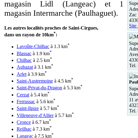
magasin Lidl (Langeac) et 1
Supe
Adre
magasin Intermarche (Paulhaguet).
Zac
433
Site
Les autres localités proches de Saint-Cirgues,
*
dans un rayon de 10km
:
Supe
*
Lavoûte-Chilhac
à 1.3 km
Adre
*
Blassac
à 1.9 km
Ave
*
433
Chilhac
à 2.5 km
Tel.
*
Aubazat
à 3.1 km
*
Arlet
à 3.9 km
*
Saint-Austremoine
à 4.5 km
Pau
*
Saint-Privat-du-Dragon
à 5.3 km
Supe
*
Adre
Cerzat
à 5.4 km
11 a
*
Ferrussac
à 5.6 km
4323
*
Saint-Ilpize
à 5.7 km
Tel.
*
Villeneuve-d'Allier
à 5.7 km
*
Cronce
à 6.7 km
*
Reilhac
à 7.3 km
*
Langeac
à 7.5 km