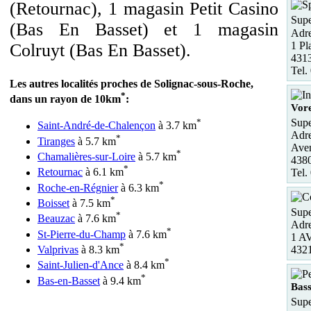
(Retournac), 1 magasin Petit Casino
Supe
(Bas En Basset) et 1 magasin
Adre
1 Pl
Colruyt (Bas En Basset).
431
Tel.
Les autres localités proches de Solignac-sous-Roche,
*
dans un rayon de 10km
:
Vor
Sup
*
Saint-André-de-Chalençon
à 3.7 km
Adre
*
Tiranges
à 5.7 km
Aven
*
Chamalières-sur-Loire
à 5.7 km
4380
*
Retournac
à 6.1 km
Tel.
*
Roche-en-Régnier
à 6.3 km
*
Boisset
à 7.5 km
Supe
*
Beauzac
à 7.6 km
Adre
*
St-Pierre-du-Champ
à 7.6 km
1 A
*
Valprivas
à 8.3 km
432
*
Saint-Julien-d'Ance
à 8.4 km
*
Bas-en-Basset
à 9.4 km
Bass
Supe