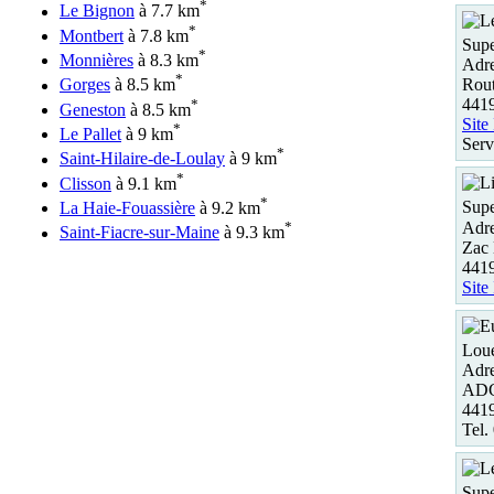
*
Le Bignon
à 7.7 km
*
Montbert
à 7.8 km
Supe
*
Monnières
à 8.3 km
Adre
*
Rout
Gorges
à 8.5 km
4419
*
Geneston
à 8.5 km
Site
*
Le Pallet
à 9 km
Serv
*
Saint-Hilaire-de-Loulay
à 9 km
*
Clisson
à 9.1 km
*
Supe
La Haie-Fouassière
à 9.2 km
Adre
*
Saint-Fiacre-sur-Maine
à 9.3 km
Zac 
4419
Site
Loue
Adre
ADC
441
Tel.
Supe