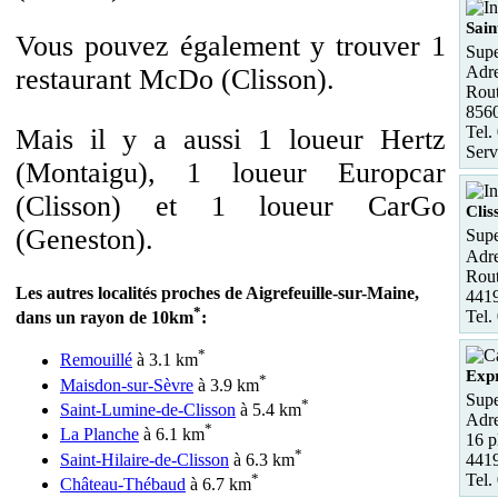
Sain
Vous pouvez également y trouver 1
Supe
Adre
restaurant McDo (Clisson).
Rout
8560
Tel.
Mais il y a aussi 1 loueur Hertz
Serv
(Montaigu), 1 loueur Europcar
(Clisson) et 1 loueur CarGo
Clis
(Geneston).
Supe
Adre
Rout
Les autres localités proches de Aigrefeuille-sur-Maine,
4419
*
Tel.
dans un rayon de 10km
:
*
Remouillé
à 3.1 km
Expr
*
Maisdon-sur-Sèvre
à 3.9 km
Supe
*
Saint-Lumine-de-Clisson
à 5.4 km
Adre
*
La Planche
à 6.1 km
16 p
*
Saint-Hilaire-de-Clisson
à 6.3 km
4419
*
Tel.
Château-Thébaud
à 6.7 km