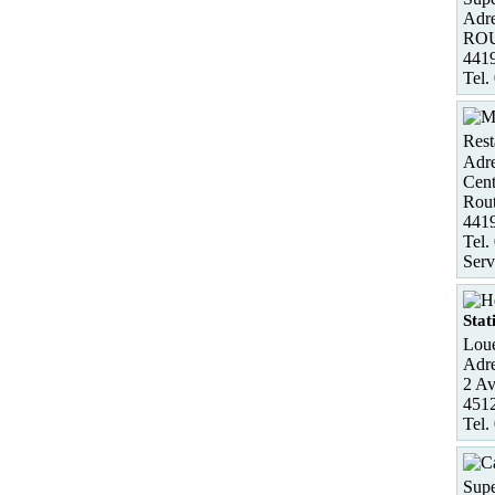
Adre
ROU
441
Tel.
Rest
Adre
Cent
Rout
441
Tel.
Serv
Stat
Loue
Adre
2 Av
451
Tel.
Sup