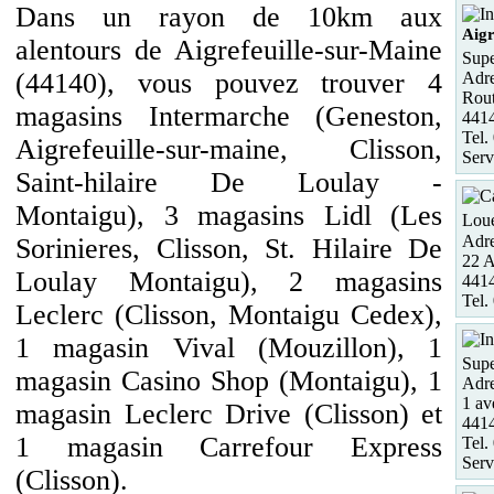
Dans un rayon de 10km aux
Aigr
alentours de Aigrefeuille-sur-Maine
Supe
(44140), vous pouvez trouver 4
Adre
Rout
magasins Intermarche (Geneston,
4414
Tel.
Aigrefeuille-sur-maine, Clisson,
Serv
Saint-hilaire De Loulay -
Montaigu), 3 magasins Lidl (Les
Loue
Adre
Sorinieres, Clisson, St. Hilaire De
22 A
Loulay Montaigu), 2 magasins
441
Tel.
Leclerc (Clisson, Montaigu Cedex),
1 magasin Vival (Mouzillon), 1
Supe
magasin Casino Shop (Montaigu), 1
Adre
1 av
magasin Leclerc Drive (Clisson) et
441
1 magasin Carrefour Express
Tel.
Serv
(Clisson).