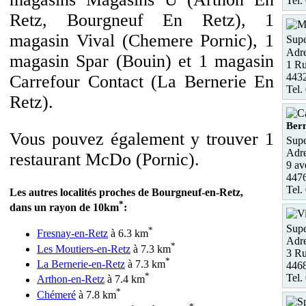
Tel.
Retz, Bourgneuf En Retz), 1
magasin Vival (Chemere Pornic), 1
Supe
Adre
magasin Spar (Bouin) et 1 magasin
1 Ru
4432
Carrefour Contact (La Bernerie En
Tel.
Retz).
Bern
Vous pouvez également y trouver 1
Supe
Adre
restaurant McDo (Pornic).
9 a
447
Tel.
Les autres localités proches de Bourgneuf-en-Retz,
*
dans un rayon de 10km
:
Supe
*
Fresnay-en-Retz
à 6.3 km
Adre
*
Les Moutiers-en-Retz
à 7.3 km
3 Ru
*
La Bernerie-en-Retz
à 7.3 km
446
*
Tel.
Arthon-en-Retz
à 7.4 km
*
Chémeré
à 7.8 km