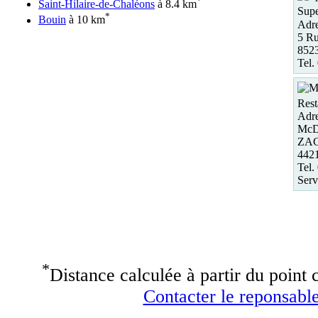
*
Saint-Hilaire-de-Chaléons
à 8.4 km
Supe
*
Bouin
à 10 km
Adre
5 Ru
852
Tel.
Rest
Adre
McDo
ZAC 
442
Tel.
Serv
*
Distance calculée à partir du point c
Contacter le reponsable