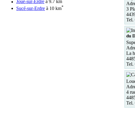
Joué-sur-Erdre
à 9.7 km
Adre
*
Sucé-sur-Erdre
à 10 km
3 Pl
4439
Tel.
du D
Supe
Adre
La h
4485
Tel.
Loue
Adre
4 ru
4485
Tel.