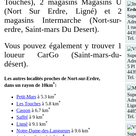
Touches), 2 magasins Magasins U
(Nort Sur Erdre, Ligné) et 2
Erd
Supe
magasins Intermarche (Nort-sur-
Adre
1 ru
erdre, Saint-mars Du Desert).
4439
Tel.
Vous pouvez également y trouver 1
loueur CarGo (Saint-mars-du-
Supe
Adre
désert).
5 Pl
443
Tel.
Les autres localités proches de Nort-sur-Erdre,
*
dans un rayon de 10km
:
Supe
*
Petit-Mars
à 5.3 km
Adre
*
Les Touches
à 5.8 km
Lign
*
Casson
à 6.7 km
448
*
Tel.
Saffré
à 9 km
*
Ligné
à 9.1 km
*
Notre-Dame-des-Langueurs
à 9.6 km
Supe
*