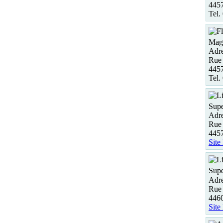
445
Tel.
Maga
Adre
Rue 
445
Tel.
Supe
Adre
Rue 
4457
Site
Supe
Adre
Rue 
4460
Site