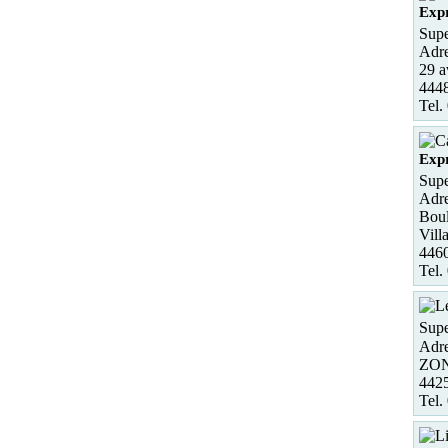
Exp
Supe
Adre
29 a
444
Tel.
Expr
Supe
Adre
Boul
Vill
4460
Tel.
Supe
Adre
ZON
442
Tel.