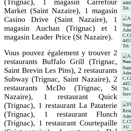
(Trignac), 1 magasin Carrefour
4460
Tel.
Market (Saint Nazaire), 1 magasin
Casino Drive (Saint Nazaire), 1
Supe
magasin Auchan (Trignac) et 1
Adre
C.Ci
magasin Leader Price (St Nazaire).
445
Tel.
Vous pouvez également y trouver 2
restaurants Buffalo Grill (Trignac,
Naz
Supe
Saint Brevin Les Pins), 2 restaurants
Adre
Subway (Trignac, Saint Nazaire), 2
C.Ci
445
restaurants McDo (Trignac, St
Tel.
Serv
Nazaire), 1 restaurant Quick
(Trignac), 1 restaurant La Pataterie
Rest
(Trignac), 1 restaurant Flunch
Adre
(Trignac), 1 restaurant Courtepaille
C.C
AU