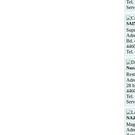
Tel.
Serv
SAI
Supe
Adre
Bd. 
446
Tel.
Naz
Rest
Adre
28 b
4460
Tel.
Serv
NAZ
Maga
Adre