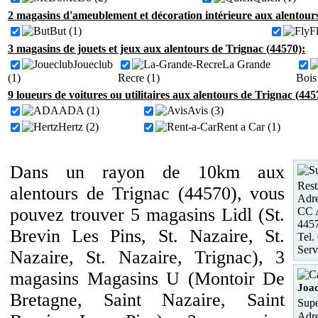
2 magasins d'ameublement et décoration intérieure aux alentour
But (1)
F
3 magasins de jouets et jeux aux alentours de Trignac (44570):
Joueclub
La Grande
(1)
Recre (1)
Bois
9 loueurs de voitures ou utilitaires aux alentours de Trignac (445
ADA (1)
Avis (3)
Hertz (2)
Rent a Car (1)
Dans un rayon de 10km aux
Rest
alentours de Trignac (44570), vous
Adre
pouvez trouver 5 magasins Lidl (St.
CC A
4457
Brevin Les Pins, St. Nazaire, St.
Tel.
Serv
Nazaire, St. Nazaire, Trignac), 3
magasins Magasins U (Montoir De
Joa
Bretagne, Saint Nazaire, Saint
Supe
Adre