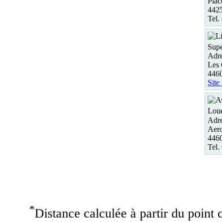
Pla
4425
Tel.
Supe
Adre
Les
4460
Site
Loue
Adre
Aer
4460
Tel.
*
Distance calculée à partir du point c