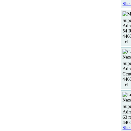
Site
Supe
Adre
54 R
4460
Tel.
Naza
Supe
Adre
Cent
4460
Tel.
Naz
Supe
Adre
63 r
4460
Site