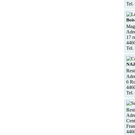
Tel.
Boi
Maga
Adre
17 r
4460
Tel.
NA
Rest
Adre
6 Ru
446
Tel.
Rest
Adre
Cent
Fran
4460