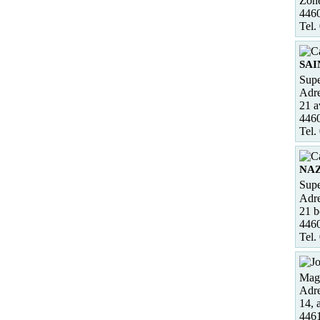
Zon
446
Tel.
SAI
Supe
Adre
21 a
446
Tel.
NA
Supe
Adre
21 b
446
Tel.
Maga
Adre
14, 
446