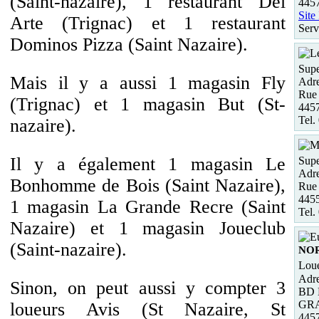
(Saint-nazaire), 1 restaurant Del
445
Site
Arte (Trignac) et 1 restaurant
Serv
Dominos Pizza (Saint Nazaire).
Supe
Mais il y a aussi 1 magasin Fly
Adre
Rue 
(Trignac) et 1 magasin But (St-
445
Tel.
nazaire).
Il y a également 1 magasin Le
Supe
Adre
Bonhomme de Bois (Saint Nazaire),
Rue
4455
1 magasin La Grande Recre (Saint
Tel.
Nazaire) et 1 magasin Joueclub
(Saint-nazaire).
NO
Loue
Adre
Sinon, on peut aussi y compter 3
BD 
GR
loueurs Avis (St Nazaire, St
445