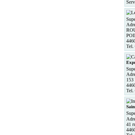
Serv
Supe
Adre
ROU
POI
446
Tel.
Expr
Supe
Adre
153 
4460
Tel.
Sain
Supe
Adre
41 r
4460