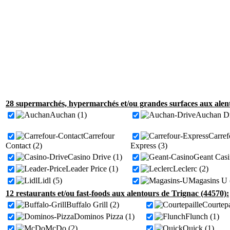
28 supermarchés, hypermarchés et/ou grandes surfaces aux alent
Auchan (1)
Auchan Dr
Carrefour
Carref
Contact (2)
Express (3)
Casino Drive (1)
Geant Casi
Leader Price (1)
Leclerc (2)
Lidl (5)
Magasins U 
12 restaurants et/ou fast-foods aux alentours de Trignac (44570):
Buffalo Grill (2)
Courtepa
Dominos Pizza (1)
Flunch (1)
McDo (2)
Quick (1)