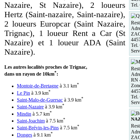
Nazaire, St Nazaire), 2 loueurs
Tel.
Hertz (Saint-nazaire, Saint-nazaire),
2 loueurs Europcar (Saint Nazaire,
Rest
Adre
Trignac), 1 loueur Rent a Car (St
ZAC 
445
Nazaire) et 1 loueur ADA (Saint
Tel.
Nazaire).
Serv
Les autres localités proches de Trignac,
Rest
*
dans un rayon de 10km
:
Adre
RN 
*
Zon
Montoir-de-Bretagne
à 3.1 km
445
*
Le Pin
à 3.9 km
Tel.
*
Saint-Malo-de-Guersac
à 3.9 km
Serv
*
Saint-Nazaire
à 3.9 km
*
Mindin
à 5.7 km
NAZ
*
Saint-Joachim
à 7.5 km
Rest
*
Saint-Brévin-les-Pins
à 7.5 km
Adre
*
Donges
à 9.1 km
ZAC 