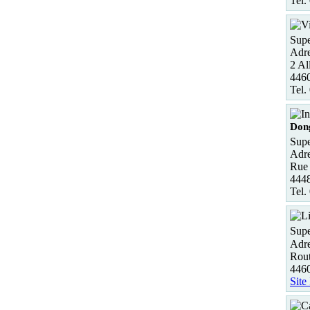
Tel.
Supe
Adre
2 Al
4460
Tel.
Don
Supe
Adre
Rue 
444
Tel.
Supe
Adre
Rou
4460
Site