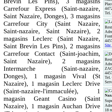
Brevin Les Pins), 3 magasins
Plac
Carrefour Express (Saint-nazaire,
4472
Tel.
Saint Nazaire, Donges), 3 magasins
Carrefour City (Saint Nazaire,
Rest
Saint-nazaire, Saint Nazaire), 2
Adre
Fon
magasins Leclerc (Saint Nazaire,
445
Saint Brevin Les Pins), 2 magasins
Site
Carrefour Contact (Saint-joachim,
Rest
Saint Nazaire), 2 magasins
Adre
Intermarche (Saint-nazaire,
ZAC
445
Donges), 1 magasin Vival (St
Tel.
Serv
Nazaire), 1 magasin Leclerc Drive
(Saint-nazaire-l'immaculée), 1
Naza
magasin Geant Casino (Saint
Supe
Nazaire), 1 magasin Auchan Drive
Adre
18 r