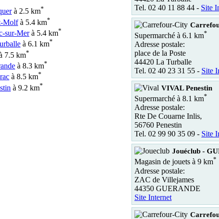
Tel. 02 40 11 88 44 -
Site I
*
quer
à 2.5 km
*
t-Molf
à 5.4 km
Carrefou
*
ac-sur-Mer
à 5.4 km
*
Supermarché à 6.1 km
*
urballe
à 6.1 km
Adresse postale:
*
place de la Poste
à 7.5 km
44420 La Turballe
*
ande
à 8.3 km
Tel. 02 40 23 31 55 -
Site I
*
rac
à 8.5 km
*
stin
à 9.2 km
VIVAL Penestin
*
Supermarché à 8.1 km
Adresse postale:
Rte De Couarne Inlis,
56760 Penestin
Tel. 02 99 90 35 09 -
Site I
Jouéclub - 
*
Magasin de jouets à 9 km
Adresse postale:
ZAC de Villejames
44350 GUERANDE
Site Internet
Carrefou