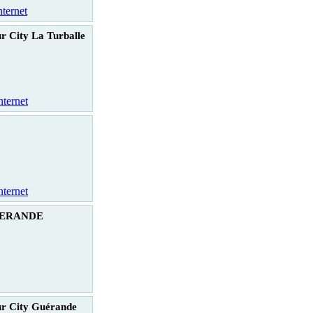
nternet
r City La Turballe
nternet
nternet
GUERANDE
r City Guérande