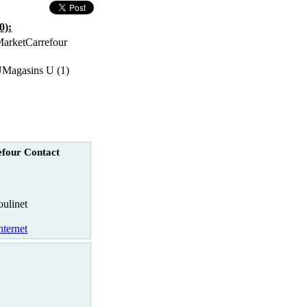
0):
Carrefour
Magasins U (1)
four Contact
oulinet
nternet