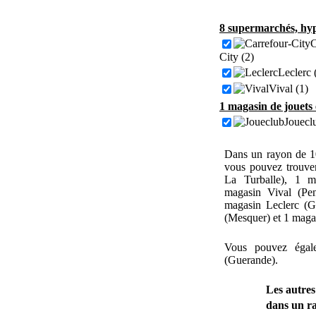
8 supermarchés, hyp
C
City (2)
Leclerc 
Vival (1)
1 magasin de jouets 
Jouecl
Dans un rayon de 1
vous pouvez trouve
La Turballe), 1 m
magasin Vival (Pen
magasin Leclerc (G
(Mesquer) et 1 maga
Vous pouvez égal
(Guerande).
Les autres
dans un r