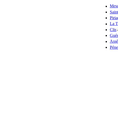
Mes
Sain
Piri
La T
Clis
Guér
Assé
Péne