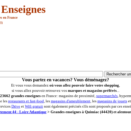
 Enseignes
es en France
om
Vous partez en vacances? Vous déménagez?
Et vous vous demandez
où vous allez pouvoir faire votre shopping
,
si vous allez pouvoir retrouvez vos
marques et magasins préférés
...
23662 grandes enseignes
en France: magasins de proximité,
supermarchés
, hyperm
ue les
restaurants et fast-food
, les
magasins d'ameublement
, les
magasins de jouets
et
ervices
Drive
et
Wifi gratuit
sont également précisés s'ils sont proposés par ces ense
tement 44 - Loire Atlantique
>
Grandes enseignes à Quimiac (44420) et alentou