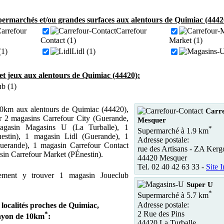
ermarchés et/ou grandes surfaces aux alentours de Quimiac (4442
arrefour
Carrefour
Contact (1)
Market (1)
(1)
Lidl (1)
et jeux aux alentours de Quimiac (44420):
ub (1)
0km aux alentours de Quimiac (44420),
Carre
r 2 magasins Carrefour City (Guerande,
Mesquer
agasin Magasins U (La Turballe), 1
*
Supermarché à 1.9 km
estin), 1 magasin Lidl (Guerande), 1
Adresse postale:
uerande), 1 magasin Carrefour Contact
rue des Artisans - ZA Kerg
sin Carrefour Market (PÉnestin).
44420 Mesquer
Tel. 02 40 42 63 33 -
Site I
ement y trouver 1 magasin Joueclub
Super U
*
Supermarché à 5.7 km
Adresse postale:
 localités proches de Quimiac,
2 Rue des Pins
*
ayon de 10km
:
44420 La Turballe