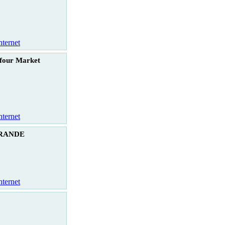
nternet
four Market
nternet
ERANDE
nternet