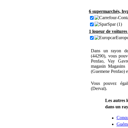
6 supermarchés, hyp
Spar (1)
1 loueur de voitures
Europc
Dans un rayon de
(44290), vous pouv
Penfao, Vay Gavre
magasin Magasins 
(Guemene Penfao) et
Vous pouvez égal
(Derval).
Les autres 
dans un ra
Conqu
Guémé