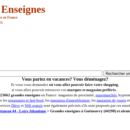
 Enseignes
es en France
om
Vous partez en vacances? Vous déménagez?
Et vous vous demandez
où vous allez pouvoir faire votre shopping
,
si vous allez pouvoir retrouvez vos
marques et magasins préférés
...
23662 grandes enseignes
en France: magasins de proximité,
supermarchés
, hyperm
ue les
restaurants et fast-food
, les
magasins d'ameublement
, les
magasins de jouets
et
ervices
Drive
et
Wifi gratuit
sont également précisés s'ils sont proposés par ces ense
tement 44 - Loire Atlantique
>
Grandes enseignes à Guénouvry (44290) et alent