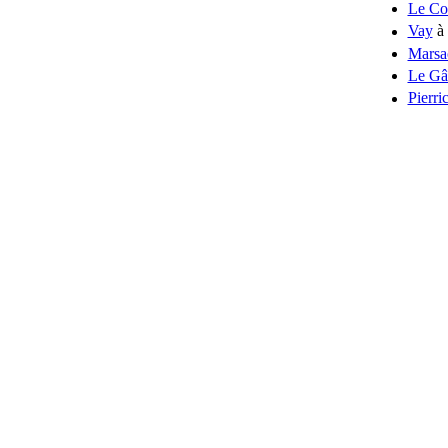
Le Co
Vay
à 
Marsa
Le Gâ
Pierri