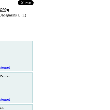
4290):
Magasins U (1)
nternet
Penfao
nternet
fao