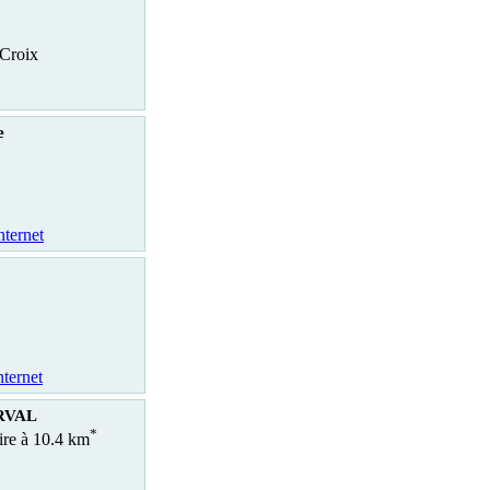
Croix
e
nternet
nternet
RVAL
*
aire à 10.4 km