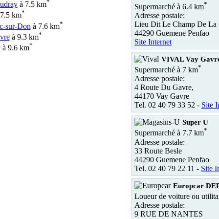
*
udray
à 7.5 km
*
Supermarché à 6.4 km
*
7.5 km
Adresse postale:
*
Lieu Dit Le Champ De La 
c-sur-Don
à 7.6 km
44290 Guemene Penfao
*
vre
à 9.3 km
Site Internet
*
c
à 9.6 km
VIVAL Vay Gavr
*
Supermarché à 7 km
Adresse postale:
4 Route Du Gavre,
44170 Vay Gavre
Tel. 02 40 79 33 52 -
Site I
Super U
*
Supermarché à 7.7 km
Adresse postale:
33 Route Besle
44290 Guemene Penfao
Tel. 02 40 79 22 11 -
Site I
Europcar DE
Loueur de voiture ou utilit
Adresse postale:
9 RUE DE NANTES