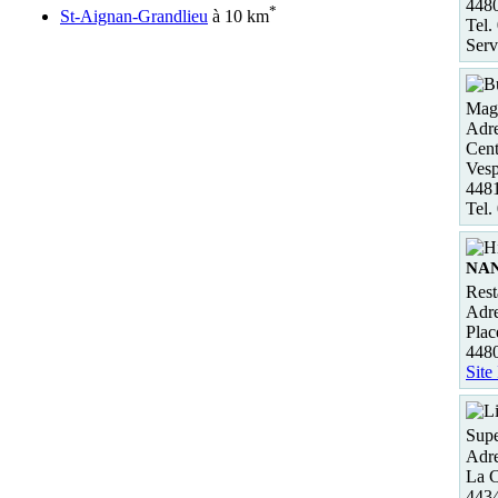
4480
*
St-Aignan-Grandlieu
à 10 km
Tel.
Serv
Maga
Adre
Cent
Vesp
4481
Tel.
NA
Rest
Adre
Plac
448
Site
Supe
Adre
La C
443