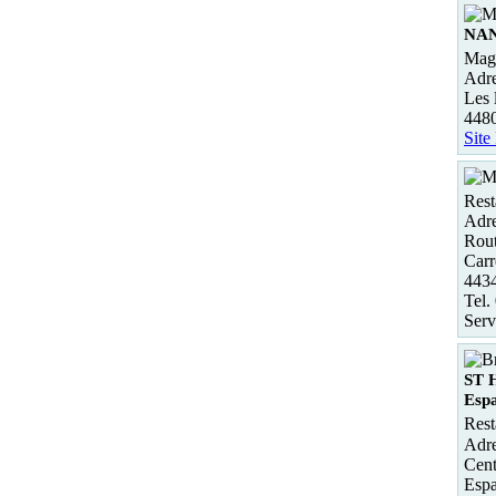
NA
Maga
Adre
Les 
448
Site
Rest
Adre
Rout
Carr
443
Tel.
Serv
ST 
Esp
Rest
Adre
Cent
Esp