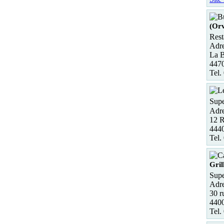
(Orv
Rest
Adre
La B
447
Tel.
Supe
Adre
12 
444
Tel.
Gril
Supe
Adre
30 r
440
Tel.