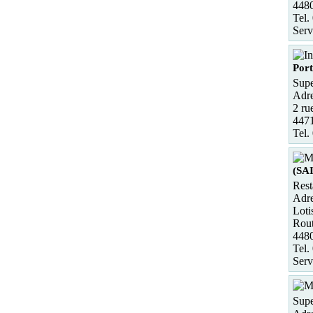
448
Tel.
Serv
Port
Supe
Adre
2 ru
4471
Tel.
(SA
Rest
Adre
Loti
Rout
448
Tel.
Serv
Supe