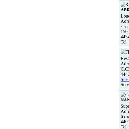
AE
Loue
Adre
sur
150 
443
Tel.
Rest
Adre
C.C
444
Site
Serv
NAN
Supe
Adre
6 ru
440
Tel.