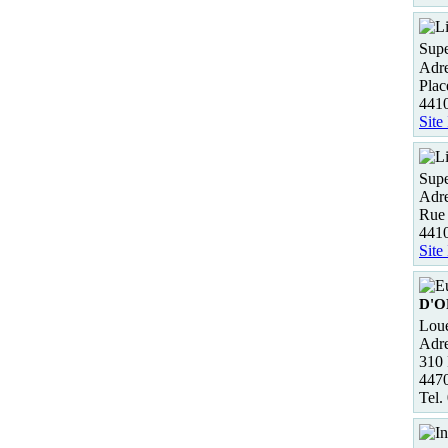
Supe
Adre
Plac
441
Site
Supe
Adre
Rue
441
Site
D'O
Loue
Adre
310
447
Tel.