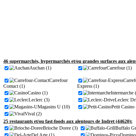
46 supermarchés, hypermarchés et/ou grandes surfaces aux alent
Auchan (1)
Carrefour (1)
Carrefour
Carref
Contact (1)
Express (1)
Casino (1)
Intermarche 
Leclerc (3)
Leclerc Dr
Magasins U (10)
Petit Casino 
Vival (2)
25 restaurants et/ou fast-foods aux alentours de Indret (44620):
Brioche Doree (3)
Buffalo Gri
Del Arte (1)
Dominos