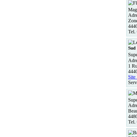
Maga
Adre
Zone
444
Tel.
Sud
Supe
Adre
1 R
444
Site
Serv
Supe
Adre
Beau
4480
Tel.