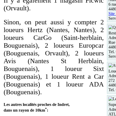
Il y a également 1 magasin Picwic
6 ru
(Orvault).
4480
Site
Serv
Sinon, on peut aussi y compter 2
loueurs Hertz (Nantes, Nantes), 2
Rest
loueurs CarGo (Saint-herblain,
Adre
Rue 
Bouguenais), 2 loueurs Europcar
448
Tel.
(Bouguenais, Orvault), 2 loueurs
Serv
Avis (Nantes St Herblain,
Bouguenais), 1 loueur Sixt
Loue
(Bouguenais), 1 loueur Rent a Car
Adre
272 
(Bouguenais) et 1 loueur ADA
4480
Tel.
(Bouguenais).
Les autres localités proches de Indret,
Supe
*
Adre
dans un rayon de 10km
:
ATLA