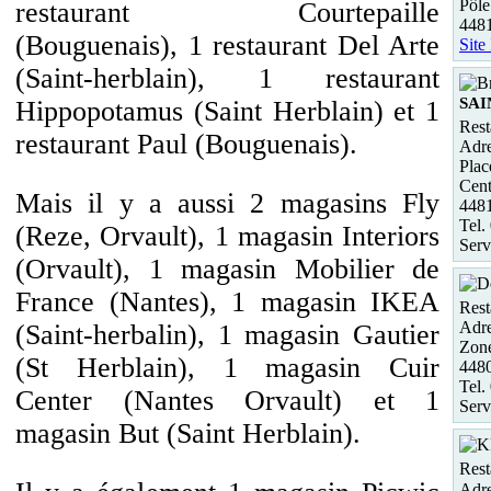
Pôle
restaurant Courtepaille
4481
(Bouguenais), 1 restaurant Del Arte
Site
(Saint-herblain), 1 restaurant
SAI
Hippopotamus (Saint Herblain) et 1
Rest
restaurant Paul (Bouguenais).
Adre
Plac
Cent
Mais il y a aussi 2 magasins Fly
448
Tel.
(Reze, Orvault), 1 magasin Interiors
Serv
(Orvault), 1 magasin Mobilier de
France (Nantes), 1 magasin IKEA
Rest
Adre
(Saint-herbalin), 1 magasin Gautier
Zone
(St Herblain), 1 magasin Cuir
448
Tel.
Center (Nantes Orvault) et 1
Serv
magasin But (Saint Herblain).
Rest
Adre