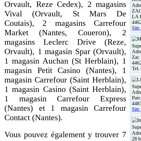
Orvault, Reze Cedex), 2 magasins
Adre
ZA
Vival (Orvault, St Mars De
LA 
Coutais), 2 magasins Carrefour
446
Site
Market (Nantes, Coueron), 2
magasins Leclerc Drive (Reze,
Supe
Orvault), 1 magasin Spar (Orvault),
Adre
Zac 
1 magasin Auchan (St Herblain), 1
446
Tel.
magasin Petit Casino (Nantes), 1
magasin Carrefour (Saint Herblain),
Supe
1 magasin Casino (Saint Herblain),
Adre
1 magasin Carrefour Express
Parc
448
(Nantes) et 1 magasin Carrefour
Site
Contact (Nantes).
Supe
Vous pouvez également y trouver 7
Adre
28 b