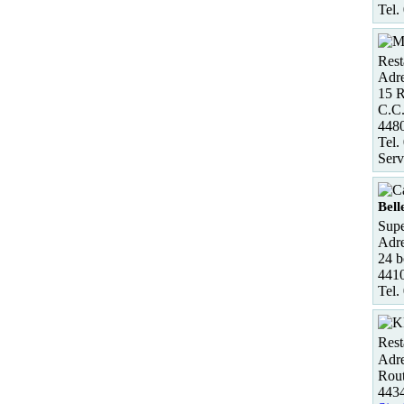
Tel.
Rest
Adre
15 R
C.C.
448
Tel.
Serv
Bell
Supe
Adre
24 b
441
Tel.
Rest
Adre
Rout
443