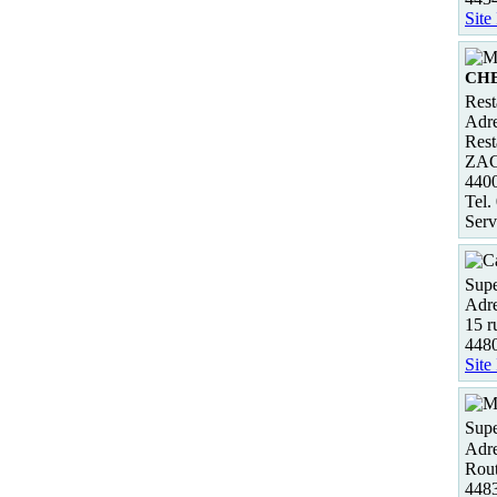
Site
CH
Rest
Adre
Rest
ZAC 
440
Tel.
Serv
Supe
Adre
15 r
448
Site
Supe
Adre
Rou
448