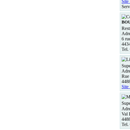
Site
Serv
BO
Rest
Adre
6 ru
443
Tel.
Supe
Adre
Rue
4488
Site
Supe
Adre
Val
4488
Tel.