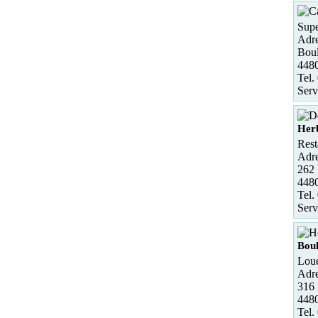
Supe
Adre
Boul
448
Tel.
Serv
Herb
Rest
Adre
262 
4480
Tel.
Serv
Boul
Loue
Adre
316 
448
Tel.