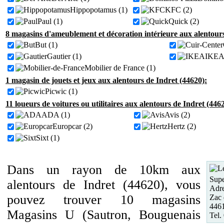
Hippopotamus (1)
KFC (2)
Paul (1)
Quick (2)
8 magasins d'ameublement et décoration intérieure aux alentours
But (1)
Gautier (1)
IKEA 
Mobilier de France (1)
1 magasin de jouets et jeux aux alentours de Indret (44620):
Picwic (1)
11 loueurs de voitures ou utilitaires aux alentours de Indret (446
ADA (1)
Avis (2)
Europcar (2)
Hertz (2)
Sixt (1)
Dans un rayon de 10km aux
Supe
alentours de Indret (44620), vous
Adre
pouvez trouver 10 magasins
Zac 
446
Magasins U (Sautron, Bouguenais
Tel.