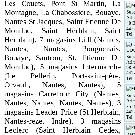
Les Couets, Pont St Martin, La
Montagne, La Chabossiere, Bouaye,
Supe
Adre
Nantes St Jacques, Saint Etienne De
48 B
4422
Montluc, Saint Herblain, Saint
Tel.
Herblain), 7 magasins Lidl (Nantes,
Nantes, Nantes, Bouguenais,
CO
Bouaye, Sautron, St. Etienne De
Supe
Adre
Montluc), 5 magasins Intermarche
98
442
(Le Pellerin, Port-saint-père,
Tel.
Orvault, Nantes, Nantes), 5
magasins Carrefour City (Nantes,
Supe
Adre
Nantes, Nantes, Nantes, Nantes), 3
75 B
magasins Leader Price (St Herblain,
4422
Tel.
Nantes-reze, Indre), 3 magasins
Leclerc (Saint Herblain Cedex,
Rest