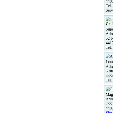
4480
Tel.
Serv
Cou
Supe
Adre
52 b
441
Tel.
Loue
Adre
5 ru
443
Tel.
Maga
Adre
233 
4480
Site