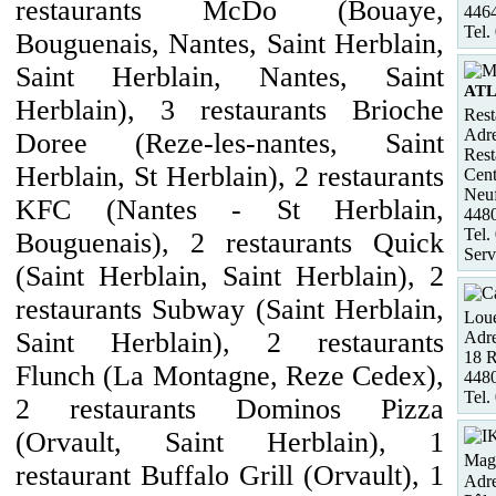
restaurants McDo (Bouaye,
4464
Tel.
Bouguenais, Nantes, Saint Herblain,
Saint Herblain, Nantes, Saint
ATL
Herblain), 3 restaurants Brioche
Rest
Adre
Doree (Reze-les-nantes, Saint
Rest
Herblain, St Herblain), 2 restaurants
Cent
Neu
KFC (Nantes - St Herblain,
448
Tel.
Bouguenais), 2 restaurants Quick
Serv
(Saint Herblain, Saint Herblain), 2
restaurants Subway (Saint Herblain,
Loue
Saint Herblain), 2 restaurants
Adre
18 
Flunch (La Montagne, Reze Cedex),
4480
Tel.
2 restaurants Dominos Pizza
(Orvault, Saint Herblain), 1
Maga
restaurant Buffalo Grill (Orvault), 1
Adre