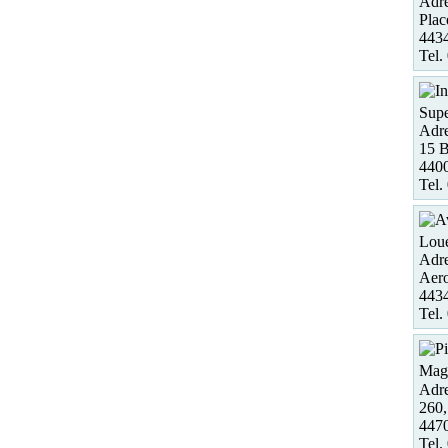
Adre
Plac
4434
Tel.
Supe
Adre
15 B
440
Tel.
Loue
Adre
Aero
443
Tel.
Maga
Adre
260,
4470
Tel.