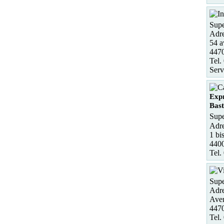
Supe
Adre
54 a
4470
Tel.
Serv
Expr
Bast
Supe
Adre
1 bi
440
Tel.
Supe
Adre
Aven
4470
Tel.