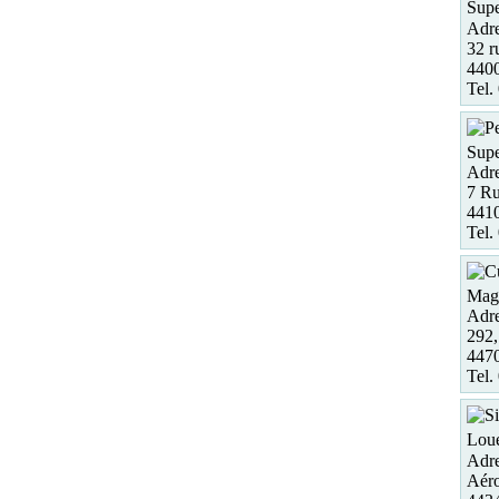
Supe
Adre
32 r
440
Tel.
Supe
Adre
7 Ru
441
Tel.
Maga
Adre
292,
4470
Tel.
Loue
Adre
Aéro