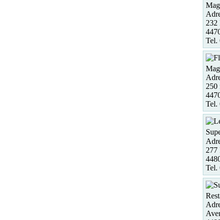
Maga
Adre
232 
4470
Tel.
Maga
Adre
250 
447
Tel.
Supe
Adre
277 
448
Tel.
Rest
Adre
Aven