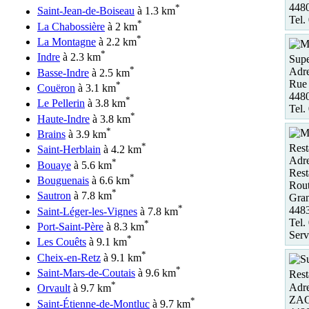
448
*
Saint-Jean-de-Boiseau
à 1.3 km
Tel.
*
La Chabossière
à 2 km
*
La Montagne
à 2.2 km
*
Indre
à 2.3 km
Supe
*
Adre
Basse-Indre
à 2.5 km
Rue 
*
Couëron
à 3.1 km
4480
*
Le Pellerin
à 3.8 km
Tel.
*
Haute-Indre
à 3.8 km
*
Brains
à 3.9 km
*
Rest
Saint-Herblain
à 4.2 km
Adre
*
Bouaye
à 5.6 km
Rest
*
Bouguenais
à 6.6 km
Rout
*
Sautron
à 7.8 km
Gran
*
448
Saint-Léger-les-Vignes
à 7.8 km
Tel.
*
Port-Saint-Père
à 8.3 km
Serv
*
Les Couêts
à 9.1 km
*
Cheix-en-Retz
à 9.1 km
*
Saint-Mars-de-Coutais
à 9.6 km
Rest
*
Adre
Orvault
à 9.7 km
ZAC 
*
Saint-Étienne-de-Montluc
à 9.7 km