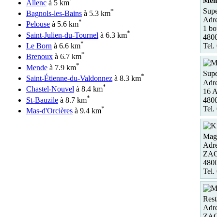
*
Men
Allenc
à 5 km
Supe
*
Bagnols-les-Bains
à 5.3 km
Adre
*
Pelouse
à 5.6 km
1 bo
*
Saint-Julien-du-Tournel
à 6.3 km
480
*
Le Born
à 6.6 km
Tel.
*
Brenoux
à 6.7 km
*
Mende
à 7.9 km
Supe
*
Saint-Étienne-du-Valdonnez
à 8.3 km
Adre
*
Chastel-Nouvel
à 8.4 km
16 
*
480
St-Bauzile
à 8.7 km
Tel.
*
Mas-d'Orcières
à 9.4 km
Maga
Adre
ZAC
480
Tel.
Rest
Adre
ZAC