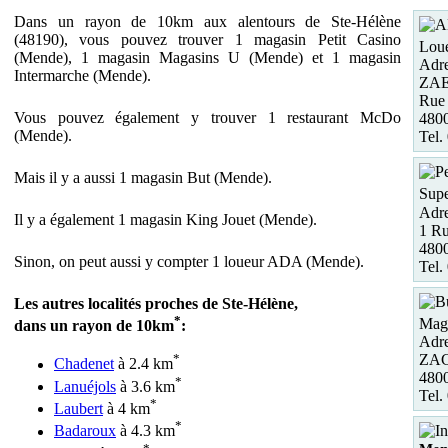
Dans un rayon de 10km aux alentours de Ste-Hélène
(48190), vous pouvez trouver 1 magasin Petit Casino
Loue
(Mende), 1 magasin Magasins U (Mende) et 1 magasin
Adre
Intermarche (Mende).
ZAE
Rue 
Vous pouvez également y trouver 1 restaurant McDo
480
(Mende).
Tel.
Mais il y a aussi 1 magasin But (Mende).
Supe
Adre
Il y a également 1 magasin King Jouet (Mende).
1 Ru
480
Sinon, on peut aussi y compter 1 loueur ADA (Mende).
Tel.
Les autres localités proches de Ste-Hélène,
*
Maga
dans un rayon de 10km
:
Adre
ZAC
*
Chadenet
à 2.4 km
480
*
Lanuéjols
à 3.6 km
Tel.
*
Laubert
à 4 km
*
Badaroux
à 4.3 km