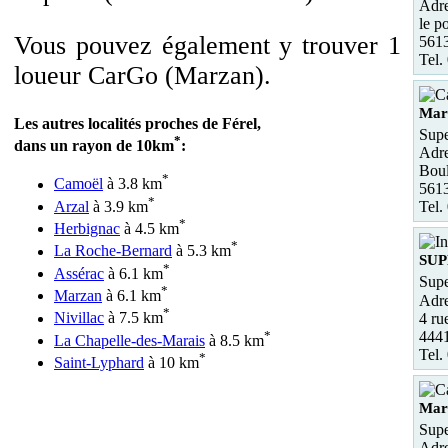
Adre
le p
Vous pouvez également y trouver 1
561
Tel.
loueur CarGo (Marzan).
Mar
Les autres localités proches de Férel,
Supe
*
dans un rayon de 10km
:
Adre
Boul
*
Camoël
à 3.8 km
561
*
Arzal
à 3.9 km
Tel.
*
Herbignac
à 4.5 km
*
La Roche-Bernard
à 5.3 km
SUP
*
Assérac
à 6.1 km
Supe
*
Marzan
à 6.1 km
Adre
*
Nivillac
à 7.5 km
4 r
*
4441
La Chapelle-des-Marais
à 8.5 km
Tel.
*
Saint-Lyphard
à 10 km
Mar
Supe
Adre