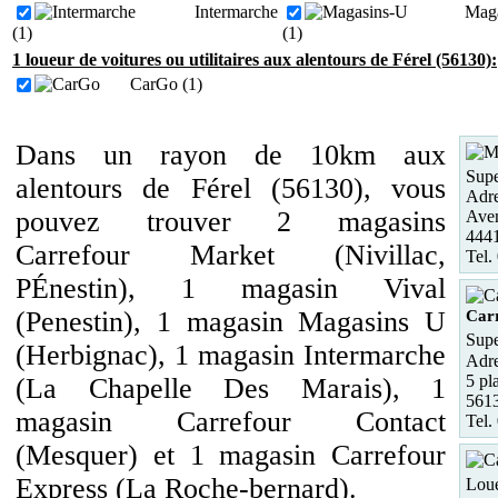
Intermarche
Mag
(1)
(1)
1 loueur de voitures ou utilitaires aux alentours de Férel (56130):
CarGo (1)
Dans un rayon de 10km aux
Supe
alentours de Férel (56130), vous
Adre
pouvez trouver 2 magasins
Ave
444
Carrefour Market (Nivillac,
Tel.
PÉnestin), 1 magasin Vival
(Penestin), 1 magasin Magasins U
Car
Supe
(Herbignac), 1 magasin Intermarche
Adre
5 pl
(La Chapelle Des Marais), 1
561
magasin Carrefour Contact
Tel.
(Mesquer) et 1 magasin Carrefour
Express (La Roche-bernard).
Loue