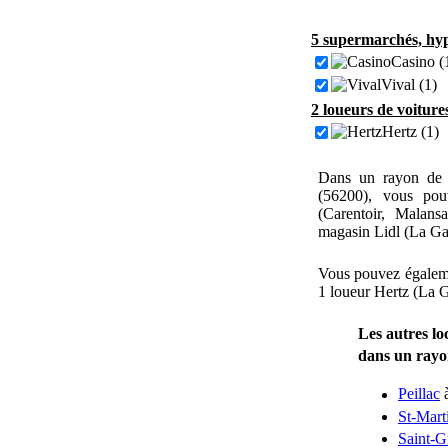
5 supermarchés, hyp
Casino (
Vival (1)
2 loueurs de voiture
Hertz (1)
Dans un rayon de 
(56200), vous po
(Carentoir, Malans
magasin Lidl (La Gac
Vous pouvez égalemen
1 loueur Hertz (La G
Les autres lo
dans un ray
Peillac
à
St-Mart
Saint-G