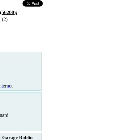
(56200):
 (2)
y
nternet
nard
 - Garage Roblin