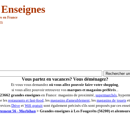
 Enseignes
es en France
om
Vous partez en vacances? Vous déménagez?
Et vous vous demandez
où vous allez pouvoir faire votre shopping
,
si vous allez pouvoir retrouvez vos
marques et magasins préférés
...
23662 grandes enseignes
en France: magasins de proximité,
supermarchés
, hyperm
ue les
restaurants et fast-food
, les
magasins d'ameublement
, les
magasins de jouets
et
ervices
Drive
et
Wifi gratuit
sont également précisés s'ils sont proposés par ces ense
tement 56 - Morbihan
>
Grandes enseignes à Les Fougerêts (56200) et alentours