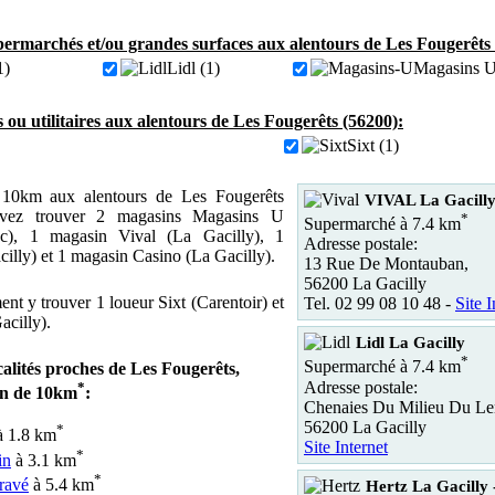
ermarchés et/ou grandes surfaces aux alentours de Les Fougerêts 
1)
Lidl (1)
Magasins U
s ou utilitaires aux alentours de Les Fougerêts (56200):
Sixt (1)
10km aux alentours de Les Fougerêts
VIVAL La Gacill
uvez trouver 2 magasins Magasins U
*
Supermarché à 7.4 km
ac), 1 magasin Vival (La Gacilly), 1
Adresse postale:
illy) et 1 magasin Casino (La Gacilly).
13 Rue De Montauban,
56200 La Gacilly
t y trouver 1 loueur Sixt (Carentoir) et
Tel. 02 99 08 10 48 -
Site I
acilly).
Lidl La Gacilly
*
Supermarché à 7.4 km
calités proches de Les Fougerêts,
Adresse postale:
*
on de 10km
:
Chenaies Du Milieu Du Le
56200 La Gacilly
*
 1.8 km
Site Internet
*
in
à 3.1 km
*
ravé
à 5.4 km
Hertz La Gacilly