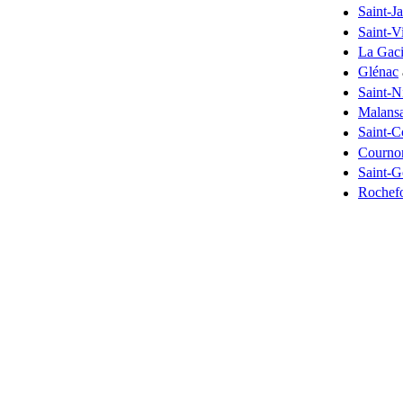
Saint-Ja
Saint-V
La Gaci
Glénac
Saint-N
Malans
Saint-C
Courno
Saint-
Rochefo