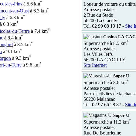
*
cut-les-Pins
à 5.6 km
Loueur de voiture ou utilita
*
Adresse postale:
incent-sur-Oust
à 6.3 km
2 Rue du Stade
*
lly
à 6.3 km
56200 La Gacilly
*
à 6.3 km
Tel. 02 99 08 10 17 -
Site I
*
icolas-du-Tertre
à 7.4 km
*
Casino LA GA
ac
à 8.4 km
*
*
Supermarché à 8.5 km
ongard
à 8.5 km
Adresse postale:
*
n
à 9.1 km
Les Villes Jeffs
*
Gorgon
à 9.3 km
56200 LA GACILLY
*
rt-en-Terre
à 9.6 km
Site Internet
Super U
*
Supermarché à 8.6 km
Adresse postale:
Parc d'activités de la chaus
56220 Malansac
Tel. 02 97 66 28 87 -
Site I
Super U
*
Supermarché à 11.2 km
Adresse postale:
Rue De Bourrienne