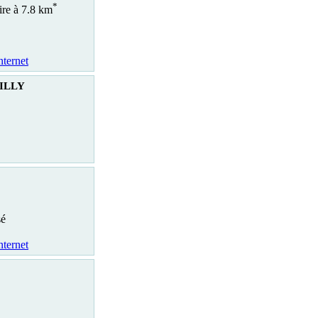
*
ire à 7.8 km
nternet
CILLY
sé
nternet